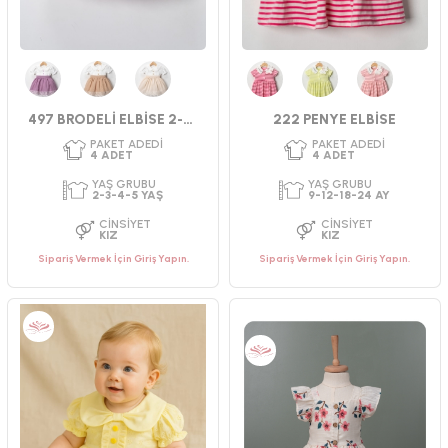
Mürdüm
Bej
Krem
Fuşya
Yeşil
Pembe
497 BRODELİ ELBİSE 2-5 YAŞ
222 PENYE ELBİSE
Sipariş Vermek İçin Giriş Yapın.
Sipariş Vermek İçin Giriş Yapın.
PAKET ADEDI
PAKET ADEDI