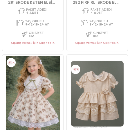
281 BRODE KETEN ELBİSE 9-24 AY
282 FIRFIRLI BRODE ELBİSE 9-24 AY
Sipariş Vermek İçin Giriş Yapın.
Sipariş Vermek İçin Giriş Yapın.
PAKET ADEDI
PAKET ADEDI
4
ADET
4
ADET
YAŞ GRUBU
YAŞ GRUBU
9-12-18-24 AY
9-12-18-24 AY