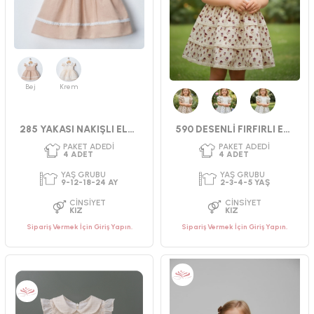
Bej
Krem
Bordo
Mavi
Bej
285 YAKASI NAKIŞLI ELBİSE 9-24 AY
590 DESENLİ FIRFIRLI ELBİSE
PAKET ADEDI
YAŞ GRUBU
4
ADET
9-12-18-24 AY
YAŞ GRUBU
CINSIYET
SEZ
2-3-4-5 YAŞ
KIZ
YAZ
CINSIYET
KIZ
Sipariş Vermek İçin Giriş Yapın.
Sipariş Vermek İçin Giriş Yapın.