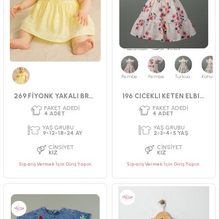
4
ADET
4
ADET
YAŞ GRUBU
CINSIYET
SEZ
2-3-4-5 YAŞ
KIZ
YAZ
CINSIYET
KIZ
Pembe
Pembe
Turkuaz
Kahverengi
Sarı
269 FİYONK YAKALI BRODE ELBİSE
196 CICEKLI KETEN ELBISE
Sipariş Vermek İçin Giriş Yapın.
Sipariş Vermek İçin Giriş Yapın.