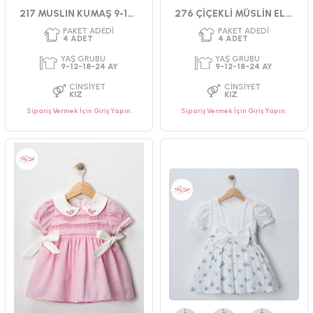
Kahverengi
Mavi
Yeşil
217 MUSLIN KUMAŞ 9-12-18-24 AY ELBİSE
276 ÇİÇEKLİ MÜSLİN ELBİSE 9-24 AY
Sipariş Vermek İçin Giriş Yapın.
Sipariş Vermek İçin Giriş Yapın.
PAKET ADEDI
PAKET ADEDI
4
ADET
4
ADET
YAŞ GRUBU
YAŞ GRUBU
9-12-18-24 AY
9-12-18-24 AY
CINSIYET
CINSIYET
KIZ
KIZ