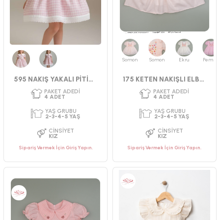
PAKET ADEDI
PAKET ADEDI
4
ADET
4
ADET
YAŞ GRUBU
YAŞ GRUBU
Somon
Somon
Ekru
Pembe
2-3-4-5 YAŞ
9-12-18-24 AY
Pembe
Gül Kurusu
CINSIYET
CINSIYET
595 NAKIŞ YAKALI PİTİKARE ELBİSE
175 KETEN NAKIŞLI ELBISE
KIZ
KIZ
Sipariş Vermek İçin Giriş Yapın.
Sipariş Vermek İçin Giriş Yapın.