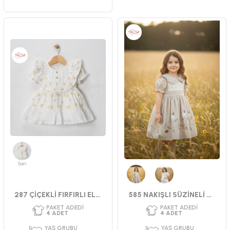
PAKET ADEDI
PAKET ADEDI
4
ADET
4
ADET
YAŞ GRUBU
CINSIYET
SEZ
2-3-4-5 YAŞ
KIZ
YAZ
CINSIYET
KIZ
Sarı
Bej
Krem
287 ÇİÇEKLİ FIRFIRLI ELBİSE 9-24 AY
585 NAKIŞLI SÜZİNELİ ELBİSE