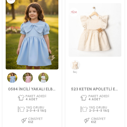
Bej
Mavi
Pembe
Beyaz
0584 İNCİLİ YAKALI ELBİSE
523 KETEN APOLETLİ ELBİSE 2-5 YAŞ
PAKET ADEDI
PAKET ADEDI
4
ADET
4
ADET
YAŞ GRUBU
YAŞ GRUBU
9-12-18-24 AY
2-3-4-5 YAŞ
CINSIYET
CINSIYET
KIZ
KIZ