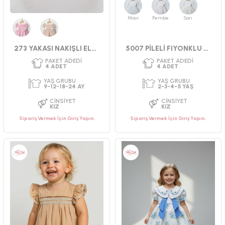
Mavi
Pembe
Sarı
Pembe
Bej
273 YAKASI NAKIŞLI ELBİSE 9-24 AY
5007 PİLELİ FIYONKLU ELBİSE 2-5 YAŞ
Sipariş Vermek İçin Giriş Yapın.
Sipariş Vermek İçin Giriş Yapın.
PAKET ADEDI
PAKET ADEDI
4
ADET
4
ADET
YAŞ GRUBU
YAŞ GRUBU
9-12-18-24 AY
9-12-18-24 AY
CINSIYET
CINSIYET
KIZ
KIZ