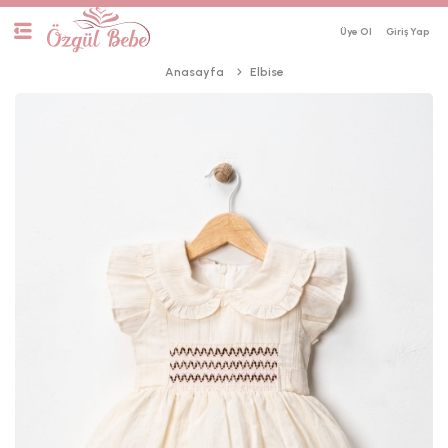
Üye Ol
Anasayfa
Elbise