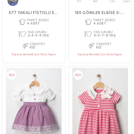
Gri
Sarı
Lila
Lacivert
Mavi
577 YAKALI FİSTOLU ELBİSE
185 GÖMLEK ELBİSE 5-6-7-8
Sipariş Vermek İçin Giriş Yapın.
Sipariş Vermek İçin Giriş Yapın.
PAKET ADEDI
PAKET ADEDI
4
ADET
4
ADET
YAŞ GRUBU
YAŞ GRUBU
2-3-4-5 YAŞ
2-3-4-5 YAŞ
CINSIYET
CINSIYET
KIZ
KIZ