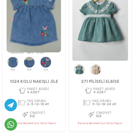
PAKET ADEDI
PAKET ADEDI
4
ADET
4
ADET
YAŞ GRUBU
YAŞ GRUBU
2-3-4-5 YAŞ
5-6-7-8 YAŞ
CINSIYET
CINSIYET
KIZ
KIZ
Kot
Kot
Kot
Yeşil
Bej
1024 KOLU NAKIŞLI JİLE
271 PİLİSELİ ELBİSE
Sipariş Vermek İçin Giriş Yapın.
Sipariş Vermek İçin Giriş Yapın.