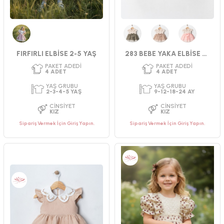
PAKET ADEDI
PAKET ADEDI
4
ADET
4
ADET
Bordo
Yeşil
Bej
Pembe
FIRFIRLI ELBİSE 2-5 YAŞ
283 BEBE YAKA ELBİSE 9-24 AY
YAŞ GRUBU
YAŞ GRUBU
9-12-18-24 AY
2-3-4-5 YAŞ
CINSIYET
CINSIYET
KIZ
KIZ
Sipariş Vermek İçin Giriş Yapın.
Sipariş Vermek İçin Giriş Yapın.