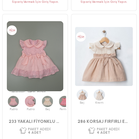
Sipariş Vermek İçin Giriş Yapın.
Sipariş Vermek İçin Giriş Yapın.
Bej
Krem
Pudra
Pudra
Bej
Pembe
233 YAKALI FİYONKLU ELBİSE
286 KORSAJ FIRFIRLI ELBİSE 9-24 AY