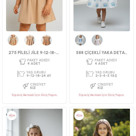
Bej
Bej
Kahverengi
Mavi
Pembe
275 PİLELİ JİLE 9-12-18-24 AY
588 ÇİÇEKLİ YAKA DETAYLI ELBİSE 2-5
Sipariş Vermek İçin Giriş Yapın.
Sipariş Vermek İçin Giriş Yapın.
PAKET ADEDI
PAKET ADEDI
4
ADET
4
ADET