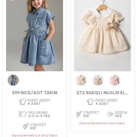
Kot
Bej
Açık Kahve
Pembe
599 İNCİLİ KOT TAKIM
272 NAKIŞLI MUSLIN ELBİSE 9-24 AY
Sipariş Vermek İçin Giriş Yapın.
Sipariş Vermek İçin Giriş Yapın.