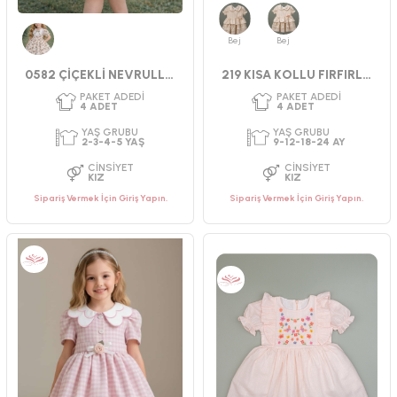
CINSIYET
CINSIYET
KIZ
KIZ
Bej
Bej
Haki
0582 ÇİÇEKLİ NEVRULLU ELBİSE
219 KISA KOLLU FIRFIRLI ELBİSE
Sipariş Vermek İçin Giriş Yapın.
Sipariş Vermek İçin Giriş Yapın.