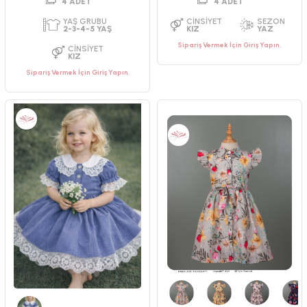
Sipariş Vermek İçin Giriş Yapın.
Sipariş Vermek İçin Giriş Yapın.
PAKET ADEDI
PAKET ADEDI
4
ADET
4
ADET
YAŞ GRUBU
YAŞ GRUBU
9-12-18-24 AY
2-3-4-5 YAŞ
CINSIYET
CINSIYET
KIZ
KIZ