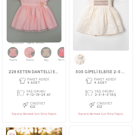
Pudra
Pudra
Bej
Pembe
PAKET ADEDI
PAKET ADEDI
4
ADET
4
ADET
Krem
228 KETEN DANTELLİ ELBİSE
505 GİPELİ ELBİSE 2-5 YAŞ
YAŞ GRUBU
YAŞ GRUBU
2-3-4-5 YAŞ
2-3-4-5 YAŞ
CINSIYET
CINSIYET
KIZ
KIZ
Sipariş Vermek İçin Giriş Yapın.
Sipariş Vermek İçin Giriş Yapın.