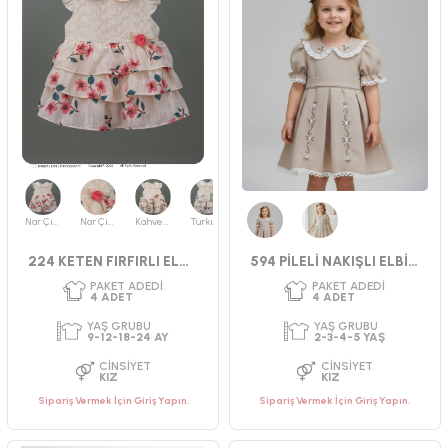
Nar Çiçeği
Nar Çiçeği
Kahverengi
Turkuaz
Bej
Krem
224 KETEN FIRFIRLI ELBİSE
594 PİLELİ NAKIŞLI ELBİSE
PAKET ADEDI
PAKET ADEDI
4
ADET
4
ADET
YAŞ GRUBU
YAŞ GRUBU
Sipariş Vermek İçin Giriş Yapın.
Sipariş Vermek İçin Giriş Yapın.
2-3-4-5 YAŞ
9-12-18-24 AY
CINSIYET
CINSIYET
KIZ
KIZ