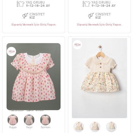
PAKET ADEDI
PAKET ADEDI
4
ADET
4
ADET
YAŞ GRUBU
YAŞ GRUBU
Sipariş Vermek İçin Giriş Yapın.
Sipariş Vermek İçin Giriş Yapın.
2-3-4-5 YAŞ
2-3-4-5 YAŞ
CINSIYET
CINSIYET
KIZ
KIZ
Fuşya
Yeşil
Somon