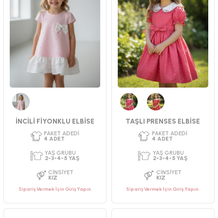
YAŞ GRUBU
YAŞ GRUBU
9-12-18-24 AY
2-3-4-5 YAŞ
CINSIYET
CINSIYET
KIZ
KIZ
Pembe
Fuşya
Kırmızı
İNCİLİ FİYONKLU ELBİSE
TAŞLI PRENSES ELBİSE
Sipariş Vermek İçin Giriş Yapın.
Sipariş Vermek İçin Giriş Yapın.