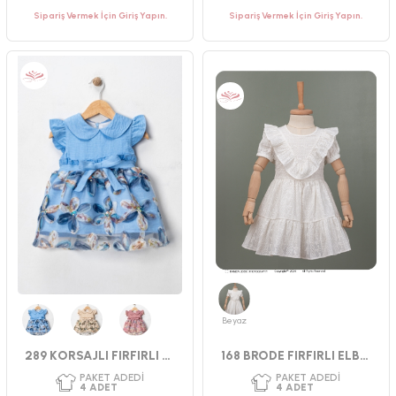
Sipariş Vermek İçin Giriş Yapın.
Sipariş Vermek İçin Giriş Yapın.
PAKET ADEDI
PAKET ADEDI
4
ADET
4
ADET
YAŞ GRUBU
YAŞ GRUBU
2-3-4-5 YAŞ
2-3-4-5 YAŞ
CINSIYET
CINSIYET
KIZ
KIZ
Beyaz
Mavi
Bej
Pembe
289 KORSAJLI FIRFIRLI MANOLYA ELBİSE 9-24 AY
168 BRODE FIRFIRLI ELBİSE