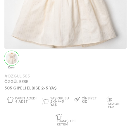
Krem
#OZGUL 505
ÖZGÜL BEBE
505 GİPELİ ELBİSE 2-5 YAŞ
PAKET ADEDI
YAŞ GRUBU
CINSIYET
4
ADET
2-3-4-5
KIZ
SEZO
YAŞ