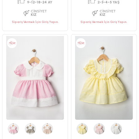
Sipariş Vermek İçin Giriş Yapın.
Sipariş Vermek İçin Giriş Yapın.
PAKET ADEDI
PAKET ADEDI
4
ADET
4
ADET
YAŞ GRUBU
YAŞ GRUBU
9-12-18-24 AY
2-3-4-5 YAŞ
CINSIYET
CINSIYET
KIZ
KIZ
Pembe
Yeşil
Bej
Sarı
Pembe
Beyaz