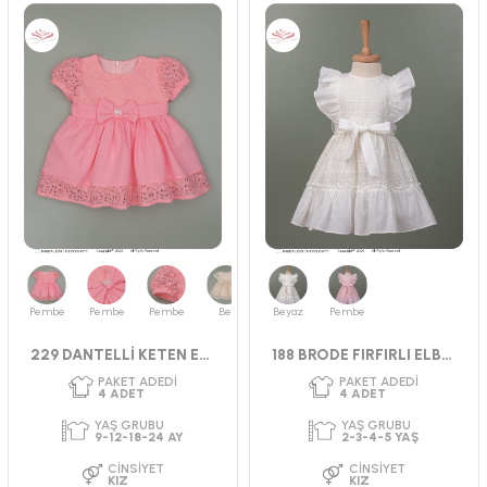
PAKET ADEDI
PAKET ADEDI
4
ADET
4
ADET
YAŞ GRUBU
YAŞ GRUBU
9-12-18-24 AY
2-3-4-5 YAŞ
CINSIYET
CINSIYET
KIZ
KIZ
Pembe
Pembe
Pembe
Bej
Pudra
Beyaz
Pembe
229 DANTELLİ KETEN ELBİSE
188 BRODE FIRFIRLI ELBİSE