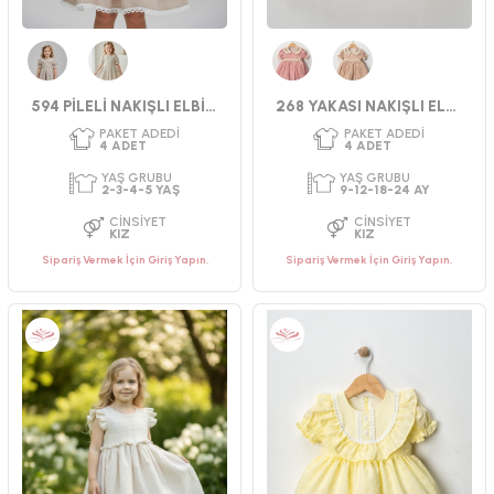
Bej
Krem
Pembe
Kahverengi
594 PİLELİ NAKIŞLI ELBİSE
268 YAKASI NAKIŞLI ELBİSE 9-24 AY
Sipariş Vermek İçin Giriş Yapın.
Sipariş Vermek İçin Giriş Yapın.
PAKET ADEDI
PAKET ADEDI
4
ADET
4
ADET
YAŞ GRUBU
YAŞ GRUBU
2-3-4-5 YAŞ
2-3-4-5 YAŞ
CINSIYET
CINSIYET
KIZ
KIZ