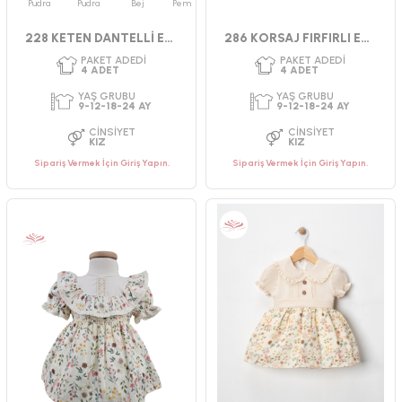
Pudra
Pudra
Bej
Pembe
228 KETEN DANTELLİ ELBİSE
286 KORSAJ FIRFIRLI ELBİSE 9-24 AY
Sipariş Vermek İçin Giriş Yapın.
Sipariş Vermek İçin Giriş Yapın.
PAKET ADEDI
PAKET ADEDI
4
ADET
4
ADET
YAŞ GRUBU
YAŞ GRUBU
9-12-18-24 AY
5-6-7-8 YAŞ
CINSIYET
CINSIYET
KIZ
KIZ