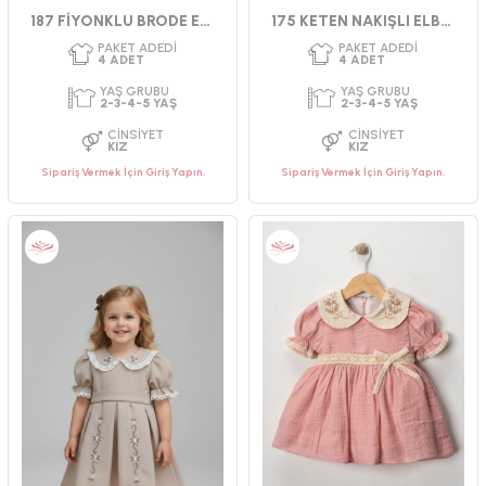
187 FİYONKLU BRODE ELBİSE
175 KETEN NAKIŞLI ELBISE
Sipariş Vermek İçin Giriş Yapın.
Sipariş Vermek İçin Giriş Yapın.
PAKET ADEDI
PAKET ADEDI
4
ADET
4
ADET
YAŞ GRUBU
YAŞ GRUBU
2-3-4-5 YAŞ
2-3-4-5 YAŞ
CINSIYET
CINSIYET
KIZ
KIZ