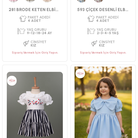
Pembe
Yeşil
Bej
Mavi
Nar Çiçeği
CINSIYET
CINSIYET
281 BRODE KETEN ELBİSE 9-24 AY
593 ÇİÇEK DESENLİ ELBİSE 2-5
KIZ
KIZ
Sipariş Vermek İçin Giriş Yapın.
Sipariş Vermek İçin Giriş Yapın.