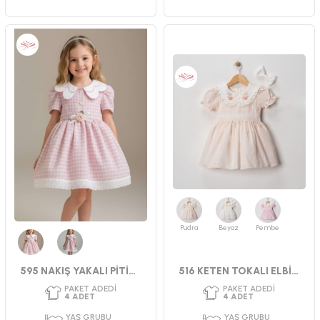
PAKET ADEDI
PAKET ADEDI
4
ADET
4
ADET
YAŞ GRUBU
YAŞ GRUBU
2-3-4-5 YAŞ
9-12-18-24 AY
CINSIYET
CINSIYET
KIZ
KIZ
Pudra
Beyaz
Pembe
Pembe
Gül Kurusu
595 NAKIŞ YAKALI PİTİKARE ELBİSE
516 KETEN TOKALI ELBİSE 2-5 YAŞ