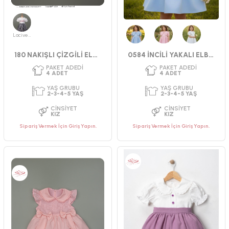
Lacivert
PAKET ADEDI
PAKET ADEDI
4
ADET
4
ADET
Mavi
Pembe
Beyaz
180 NAKIŞLI ÇİZGİLİ ELBİSE 2-3-4-5 YAŞ
0584 İNCİLİ YAKALI ELBİSE
YAŞ GRUBU
YAŞ GRUBU
2-3-4-5 YAŞ
9-12-18-24 AY
CINSIYET
CINSIYET
KIZ
KIZ
Sipariş Vermek İçin Giriş Yapın.
Sipariş Vermek İçin Giriş Yapın.