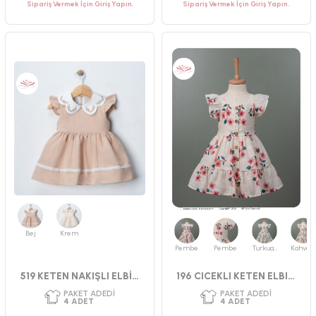
Sipariş Vermek İçin Giriş Yapın.
Sipariş Vermek İçin Giriş Yapın.
Bej
Krem
Pembe
Pembe
Turkuaz
Kahverengi
519 KETEN NAKIŞLI ELBİSE 2-3-4-5 YAŞ
196 CICEKLI KETEN ELBISE