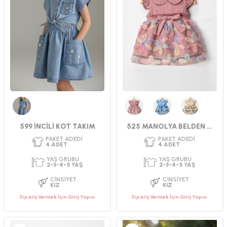
YAŞ GRUBU
YAŞ GRUBU
2-3-4-5 YAŞ
9-12-18-24 AY
CINSIYET
CINSIYET
KIZ
KIZ
Kot
Pembe
Mavi
Bej
599 İNCİLİ KOT TAKIM
525 MANOLYA BELDEN FIRFIRLI ELBİSE 2-5 YAŞ
Sipariş Vermek İçin Giriş Yapın.
Sipariş Vermek İçin Giriş Yapın.