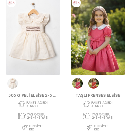
PAKET ADEDI
PAKET ADEDI
4
ADET
4
ADET
YAŞ GRUBU
YAŞ GRUBU
2-3-4-5 YAŞ
9-12-18-24 AY
CINSIYET
CINSIYET
KIZ
KIZ
Krem
Fuşya
Kırmızı
505 GİPELİ ELBİSE 2-5 YAŞ
TAŞLI PRENSES ELBİSE