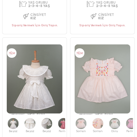
PAKET ADEDI
PAKET ADEDI
4
ADET
4
ADET
YAŞ GRUBU
YAŞ GRUBU
Sipariş Vermek İçin Giriş Yapın.
Sipariş Vermek İçin Giriş Yapın.
9-12-18-24 AY
2-3-4-5 YAŞ
CINSIYET
CINSIYET
KIZ
KIZ
Beyaz
Beyaz
Beyaz
Pembe
Somon
Somon
Ekru
Pembe