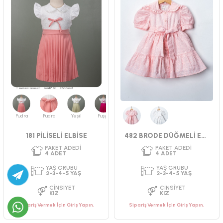
PAKET ADEDI
PAKET ADEDI
4
ADET
4
ADET
YAŞ GRUBU
YAŞ GRUBU
9-12-18-24 AY
9-12-18-24 AY
CINSIYET
CINSIYET
KIZ
KIZ
Pudra
Pudra
Yeşil
Fuşya
Lacivert
Pembe
Beyaz
181 PİLİSELİ ELBİSE
482 BRODE DÜĞMELİ ELBİSE
Sipariş Vermek İçin Giriş Yapın.
Sipariş Vermek İçin Giriş Yapın.