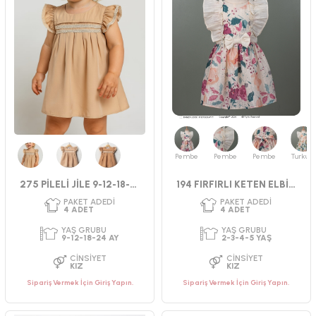
Pembe
Pembe
Pembe
Turkuaz
Bej
Bej
Kahverengi
275 PİLELİ JİLE 9-12-18-24 AY
194 FIRFIRLI KETEN ELBİSE
PAKET ADEDI
PAKET ADEDI
4
ADET
4
ADET
YAŞ GRUBU
YAŞ GRUBU
Sipariş Vermek İçin Giriş Yapın.
Sipariş Vermek İçin Giriş Yapın.
2-3-4-5 YAŞ
2-3-4-5 YAŞ
CINSIYET
CINSIYET
KIZ
KIZ