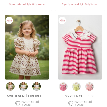
Sipariş Vermek İçin Giriş Yapın.
Sipariş Vermek İçin Giriş Yapın.
PAKET ADEDI
PAKET ADEDI
4
ADET
4
ADET
YAŞ GRUBU
YAŞ GRUBU
2-3-4-5 YAŞ
2-3-4-5 YAŞ
CINSIYET
CINSIYET
KIZ
KIZ
Bordo
Mavi
Bej
Fuşya
Yeşil
Pembe
590 DESENLİ FIRFIRLI ELBİSE
222 PENYE ELBİSE