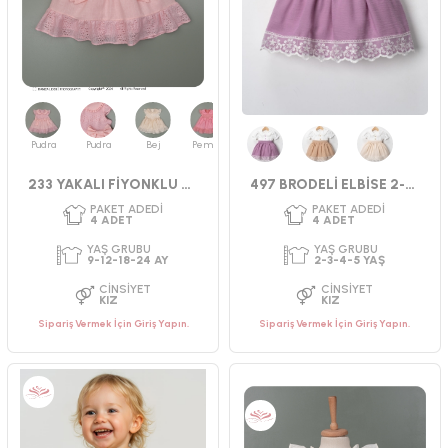
Pudra
Pudra
Bej
Pembe
Mürdüm
Bej
Krem
233 YAKALI FİYONKLU ELBİSE
497 BRODELİ ELBİSE 2-5 YAŞ
PAKET ADEDI
PAKET ADEDI
4
ADET
4
ADET
YAŞ GRUBU
YAŞ GRUBU
9-12-18-24 AY
2-3-4-5 YAŞ
CINSIYET
CINSIYET
KIZ
KIZ
Sipariş Vermek İçin Giriş Yapın.
Sipariş Vermek İçin Giriş Yapın.