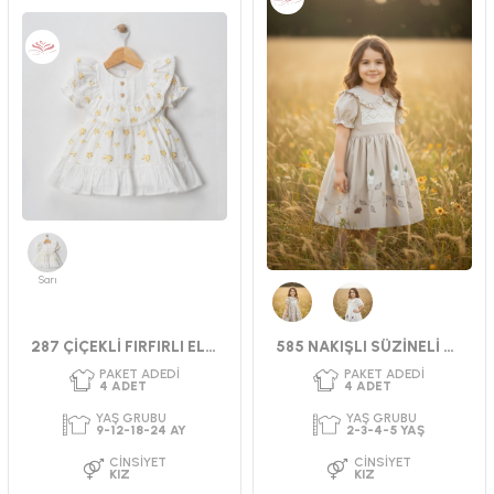
Sarı
Bej
Krem
287 ÇİÇEKLİ FIRFIRLI ELBİSE 9-24 AY
585 NAKIŞLI SÜZİNELİ ELBİSE
PAKET ADEDI
PAKET ADEDI
4
ADET
4
ADET
CINSIYET
SEZON
YAŞ GRUBU
KIZ
YAZ
9-12-18-24 AY
CINSIYET
KIZ