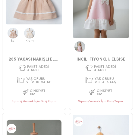
4
ADET
4
ADET
YAŞ GRUBU
YAŞ GRUBU
9-12-18-24 AY
5-6-7-8 YAŞ
CINSIYET
CINSIYET
KIZ
KIZ
Bej
Krem
Pembe
285 YAKASI NAKIŞLI ELBİSE 9-24 AY
İNCİLİ FİYONKLU ELBİSE
Sipariş Vermek İçin Giriş Yapın.
Sipariş Vermek İçin Giriş Yapın.