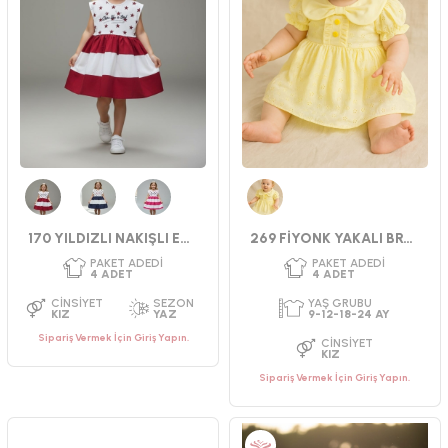
PAKET ADEDI
PAKET ADEDI
4
ADET
4
ADET
Kırmızı
Lacivert
Fuşya
Sarı
170 YILDIZLI NAKIŞLI ELBİSE
269 FİYONK YAKALI BRODE ELBİSE
YAŞ GRUBU
YAŞ GRUBU
6-9-12-18 AY
2-3-4-5 YAŞ
CINSIYET
CINSIYET
KIZ
KIZ
Sipariş Vermek İçin Giriş Yapın.
Sipariş Vermek İçin Giriş Yapın.