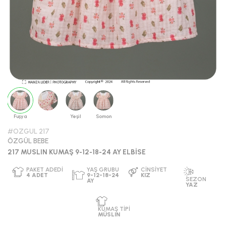
Fuşya
Yeşil
Somon
#OZGUL 217
ÖZGÜL BEBE
217 MUSLIN KUMAŞ 9-12-18-24 AY ELBİSE
PAKET ADEDI
YAŞ GRUBU
CINSIYET
4
ADET
9-12-18-24
KIZ
SEZO
AY