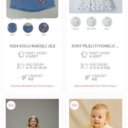
PAKET ADEDI
PAKET ADEDI
4
ADET
4
ADET
Mavi
Pembe
Sarı
YAŞ GRUBU
YAŞ GRUBU
Kot
Kot
Kot
2-3-4-5 YAŞ
9-12-18-24 AY
CINSIYET
CINSIYET
1024 KOLU NAKIŞLI JİLE
5007 PİLELİ FIYONKLU ELBİSE 2-5 YAŞ
KIZ
KIZ
Sipariş Vermek İçin Giriş Yapın.
Sipariş Vermek İçin Giriş Yapın.