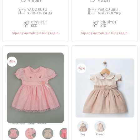
Sipariş Vermek İçin Giriş Yapın.
Sipariş Vermek İçin Giriş Yapın.
PAKET ADEDI
PAKET ADEDI
4
ADET
4
ADET
YAŞ GRUBU
YAŞ GRUBU
9-12-18-24 AY
2-3-4-5 YAŞ
CINSIYET
CINSIYET
KIZ
KIZ
Bej
Krem