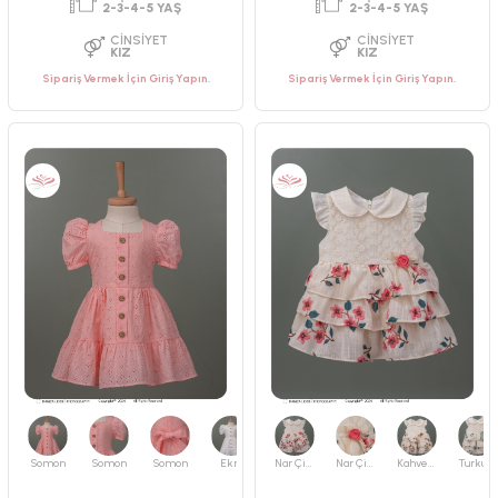
Sipariş Vermek İçin Giriş Yapın.
Sipariş Vermek İçin Giriş Yapın.
PAKET ADEDI
PAKET ADEDI
4
ADET
4
ADET
YAŞ GRUBU
YAŞ GRUBU
2-3-4-5 YAŞ
2-3-4-5 YAŞ
CINSIYET
CINSIYET
KIZ
KIZ
Somon
Somon
Somon
Ekru
Nar Çiçeği
Nar Çiçeği
Kahverengi
Turkuaz