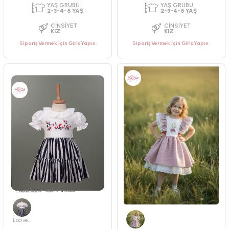
Sipariş Vermek İçin Giriş Yapın.
Sipariş Vermek İçin Giriş Yapın.
PAKET ADEDI
PAKET ADEDI
4
ADET
4
ADET
YAŞ GRUBU
YAŞ GRUBU
2-3-4-5 YAŞ
2-3-4-5 YAŞ
CINSIYET
CINSIYET
KIZ
KIZ
Lacivert