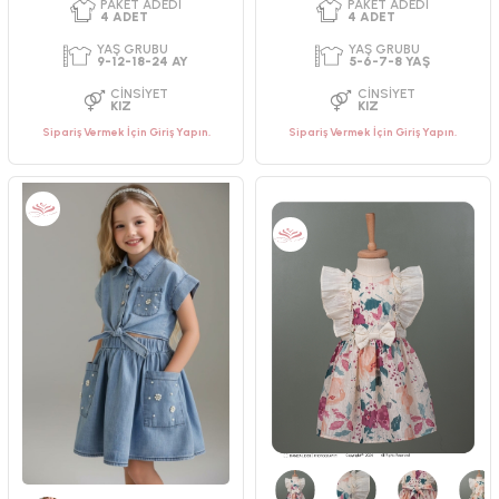
Sipariş Vermek İçin Giriş Yapın.
Sipariş Vermek İçin Giriş Yapın.
PAKET ADEDI
PAKET ADEDI
4
ADET
4
ADET
YAŞ GRUBU
YAŞ GRUBU
9-12-18-24 AY
2-3-4-5 YAŞ
CINSIYET
CINSIYET
KIZ
KIZ