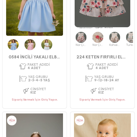
CINSIYET
CINSIYET
KIZ
KIZ
Nar Çiçeği
Nar Çiçeği
Kahverengi
Turkuaz
Mavi
Pembe
Beyaz
0584 İNCİLİ YAKALI ELBİSE
224 KETEN FIRFIRLI ELBİSE
Sipariş Vermek İçin Giriş Yapın.
Sipariş Vermek İçin Giriş Yapın.