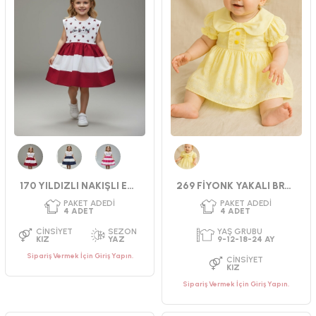
PAKET ADEDI
PAKET ADEDI
4
ADET
4
ADET
YAŞ GRUBU
YAŞ GRUBU
2-3-4-5 YAŞ
2-3-4-5 YAŞ
CINSIYET
CINSIYET
KIZ
KIZ
Kırmızı
Lacivert
Fuşya
Sarı
170 YILDIZLI NAKIŞLI ELBİSE
269 FİYONK YAKALI BRODE ELBİSE
Sipariş Vermek İçin Giriş Yapın.
Sipariş Vermek İçin Giriş Yapın.