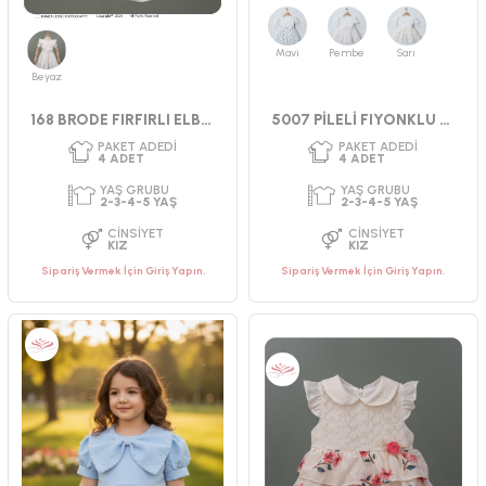
Mavi
Pembe
Sarı
Beyaz
168 BRODE FIRFIRLI ELBİSE
5007 PİLELİ FIYONKLU ELBİSE 2-5 YAŞ
Sipariş Vermek İçin Giriş Yapın.
Sipariş Vermek İçin Giriş Yapın.
PAKET ADEDI
PAKET ADEDI
4
ADET
4
ADET
YAŞ GRUBU
YAŞ GRUBU
2-3-4-5 YAŞ
2-3-4-5 YAŞ