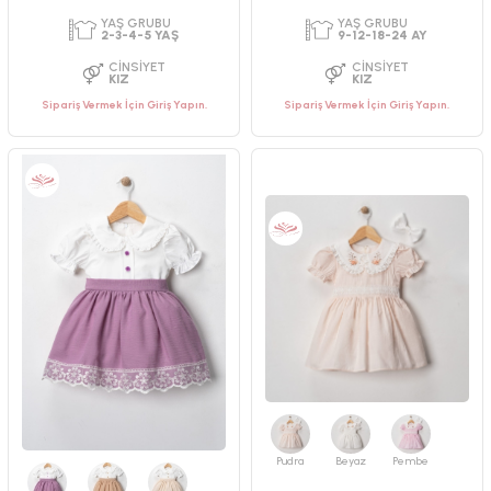
PAKET ADEDI
PAKET ADEDI
Sipariş Vermek İçin Giriş Yapın.
Sipariş Vermek İçin Giriş Yapın.
4
ADET
4
ADET
YAŞ GRUBU
YAŞ GRUBU
2-3-4-5 YAŞ
2-3-4-5 YAŞ
CINSIYET
CINSIYET
KIZ
KIZ
Pudra
Beyaz
Pembe