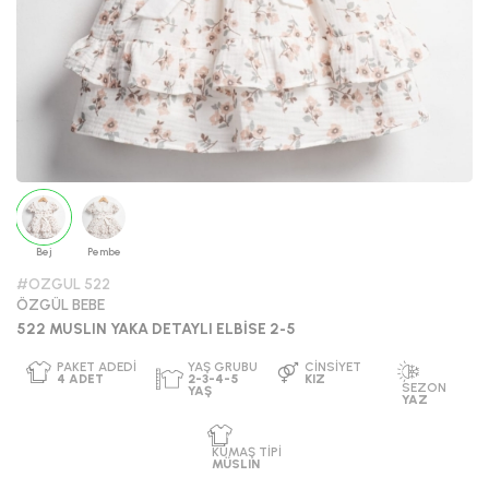
Bej
Pembe
#OZGUL 522
ÖZGÜL BEBE
522 MUSLIN YAKA DETAYLI ELBİSE 2-5
PAKET ADEDI
YAŞ GRUBU
CINSIYET
4
ADET
2-3-4-5
KIZ
SEZO
YAŞ