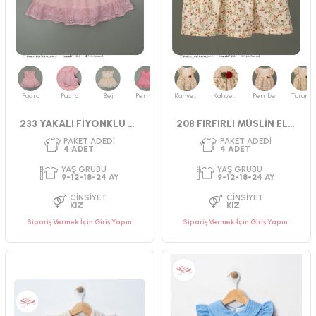
Pudra
Pudra
Bej
Pembe
Kahverengi
Kahverengi
Pembe
Turuncu
PAKET ADEDI
PAKET ADEDI
4
ADET
4
ADET
233 YAKALI FİYONKLU ELBİSE
208 FIRFIRLI MÜSLİN ELBİSE
YAŞ GRUBU
YAŞ GRUBU
2-3-4-5 YAŞ
9-12-18-24 AY
CINSIYET
CINSIYET
KIZ
KIZ
Sipariş Vermek İçin Giriş Yapın.
Sipariş Vermek İçin Giriş Yapın.