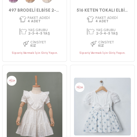
Mürdüm
Bej
Krem
497 BRODELİ ELBİSE 2-5 YAŞ
516 KETEN TOKALI ELBİSE 2-5 YAŞ
Sipariş Vermek İçin Giriş Yapın.
Sipariş Vermek İçin Giriş Yapın.
PAKET ADEDI
PAKET ADEDI
4
ADET
4
ADET
YAŞ GRUBU
YAŞ GRUBU
2-3-4-5 YAŞ
9-12-18-24 AY
CINSIYET
CINSIYET
KIZ
KIZ