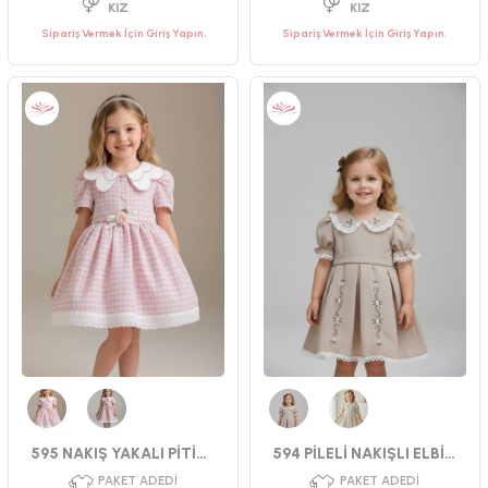
Sipariş Vermek İçin Giriş Yapın.
Sipariş Vermek İçin Giriş Yapın.
PAKET ADEDI
PAKET ADEDI
4
ADET
4
ADET
CINSIYET
SEZON
YAŞ GRUBU
KIZ
YAZ
9-12-18-24 AY
Pembe
Gül Kurusu
Bej
Krem
CINSIYET
595 NAKIŞ YAKALI PİTİKARE ELBİSE
594 PİLELİ NAKIŞLI ELBİSE
KIZ