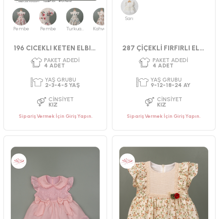
PAKET ADEDI
PAKET ADEDI
4
ADET
4
ADET
Sarı
YAŞ GRUBU
YAŞ GRUBU
2-3-4-5 YAŞ
2-3-4-5 YAŞ
Pembe
Pembe
Turkuaz
Kahverengi
CINSIYET
CINSIYET
196 CICEKLI KETEN ELBISE
287 ÇİÇEKLİ FIRFIRLI ELBİSE 9-24 AY
KIZ
KIZ
Sipariş Vermek İçin Giriş Yapın.
Sipariş Vermek İçin Giriş Yapın.