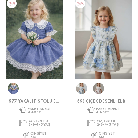
Mavi
Mavi
Nar Çiçeği
577 YAKALI FİSTOLU ELBİSE
593 ÇİÇEK DESENLİ ELBİSE 2-5
PAKET ADEDI
PAKET ADEDI
4
ADET
4
ADET