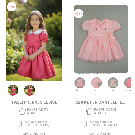
PAKET ADEDI
PAKET ADEDI
4
ADET
4
ADET
YAŞ GRUBU
YAŞ GRUBU
2-3-4-5 YAŞ
9-12-18-24 AY
CINSIYET
CINSIYET
KIZ
KIZ
Pudra
Pudra
Bej
Pembe
Fuşya
Kırmızı
TAŞLI PRENSES ELBİSE
228 KETEN DANTELLİ ELBİSE