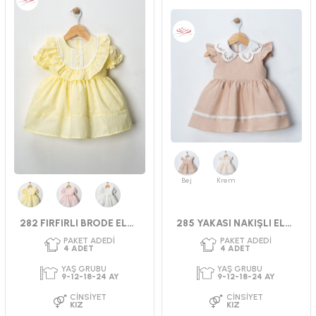
PAKET ADEDI
YAŞ GRUBU
4
ADET
9-12-18-24 AY
YAŞ GRUBU
CINSIYET
SEZ
9-12-18-24 AY
KIZ
YAZ
CINSIYET
KIZ
Bej
Krem
Sarı
Pembe
Beyaz
282 FIRFIRLI BRODE ELBİSE 9-24 AY
285 YAKASI NAKIŞLI ELBİSE 9-24 AY