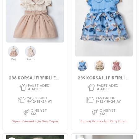
Bej
Krem
Mavi
Bej
Pembe
286 KORSAJ FIRFIRLI ELBİSE 9-24 AY
289 KORSAJLI FIRFIRLI MANOLYA ELBİSE 9-24 AY
PAKET ADEDI
PAKET ADEDI
4
ADET
4
ADET
YAŞ GRUBU
YAŞ GRUBU
9-12-18-24 AY
9-12-18-24 AY
CINSIYET
CINSIYET
KIZ
KIZ
Sipariş Vermek İçin Giriş Yapın.
Sipariş Vermek İçin Giriş Yapın.