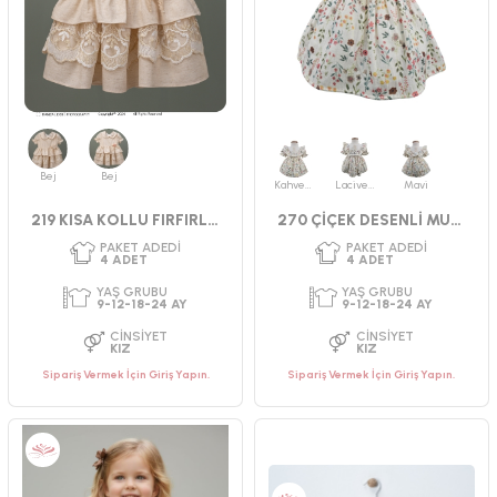
Bej
Bej
Kahverengi
Lacivert
Mavi
219 KISA KOLLU FIRFIRLI ELBİSE
270 ÇİÇEK DESENLİ MUSLIN ELBİSE
PAKET ADEDI
PAKET ADEDI
4
ADET
4
ADET
YAŞ GRUBU
YAŞ GRUBU
2-3-4-5 YAŞ
9-12-18-24 AY
Sipariş Vermek İçin Giriş Yapın.
Sipariş Vermek İçin Giriş Yapın.
CINSIYET
CINSIYET
KIZ
KIZ