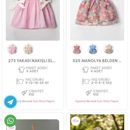
PAKET ADEDI
PAKET ADEDI
4
ADET
4
ADET
YAŞ GRUBU
YAŞ GRUBU
9-12-18-24 AY
5-6-7-8 YAŞ
CINSIYET
CINSIYET
KIZ
KIZ
Pembe
Bej
Pembe
Mavi
Bej
273 YAKASI NAKIŞLI ELBİSE 9-24 AY
525 MANOLYA BELDEN FIRFIRLI ELBİSE 2-5 YAŞ
Sipariş Vermek İçin Giriş Yapın.
Sipariş Vermek İçin Giriş Yapın.