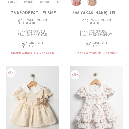
Somon
Somon
Somon
Ekru
PAKET ADEDI
PAKET ADEDI
4
ADET
4
ADET
Pembe
Kahverengi
176 BRODE PATLI ELBİSE
268 YAKASI NAKIŞLI ELBİSE 9-24 AY
YAŞ GRUBU
YAŞ GRUBU
2-3-4-5 YAŞ
9-12-18-24 AY
CINSIYET
CINSIYET
KIZ
KIZ
Sipariş Vermek İçin Giriş Yapın.
Sipariş Vermek İçin Giriş Yapın.