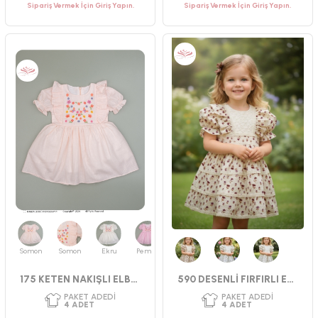
Sipariş Vermek İçin Giriş Yapın.
Sipariş Vermek İçin Giriş Yapın.
PAKET ADEDI
PAKET ADEDI
4
ADET
4
ADET
YAŞ GRUBU
YAŞ GRUBU
9-12-18-24 AY
9-12-18-24 AY
CINSIYET
CINSIYET
KIZ
KIZ
Somon
Somon
Ekru
Pembe
Bordo
Mavi
Bej
175 KETEN NAKIŞLI ELBISE
590 DESENLİ FIRFIRLI ELBİSE