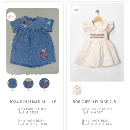
CINSIYET
SEZON
YAŞ GRUBU
KIZ
YAZ
2-3-4-5 YAŞ
CINSIYET
KIZ
Kot
Kot
Kot
Krem
1024 KOLU NAKIŞLI JİLE
505 GİPELİ ELBİSE 2-5 YAŞ