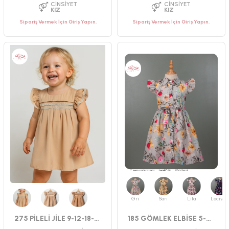
Sipariş Vermek İçin Giriş Yapın.
Sipariş Vermek İçin Giriş Yapın.
PAKET ADEDI
PAKET ADEDI
4
ADET
4
ADET
YAŞ GRUBU
YAŞ GRUBU
9-12-18-24 AY
9-12-18-24 AY
CINSIYET
CINSIYET
KIZ
KIZ
Gri
Sarı
Lila
Lacivert
Bej
Bej
Kahverengi
275 PİLELİ JİLE 9-12-18-24 AY
185 GÖMLEK ELBİSE 5-6-7-8