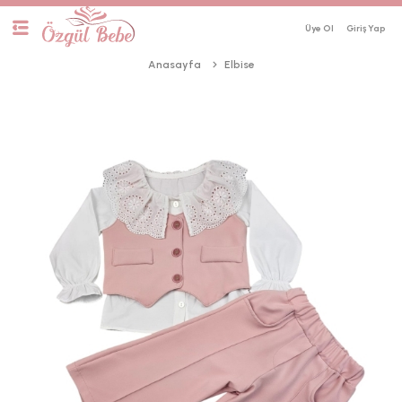
Üye Ol
Anasayfa
Elbise