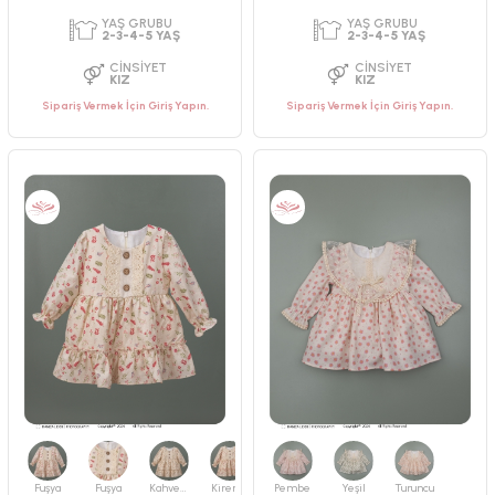
PAKET ADEDI
PAKET ADEDI
Sipariş Vermek İçin Giriş Yapın.
Sipariş Vermek İçin Giriş Yapın.
4
ADET
4
ADET
YAŞ GRUBU
YAŞ GRUBU
2-3-4-5 YAŞ
2-3-4-5 YAŞ
CINSIYET
CINSIYET
KIZ
KIZ
Fuşya
Fuşya
Kahverengi
Kiremit
Pembe
Yeşil
Turuncu