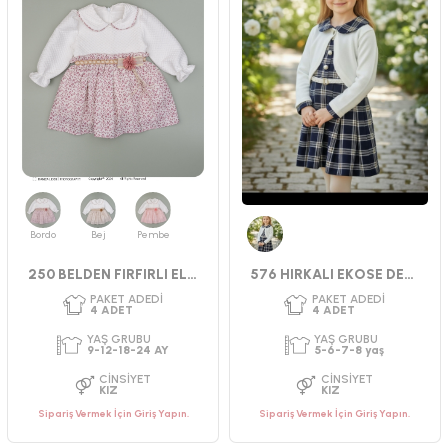
Bordo
Bej
Pembe
Lacivert
250 BELDEN FIRFIRLI ELBİSE 9-24 AY
576 HIRKALI EKOSE DESEN ELBİSE
PAKET ADEDI
PAKET ADEDI
Sipariş Vermek İçin Giriş Yapın.
Sipariş Vermek İçin Giriş Yapın.
4
ADET
4
ADET