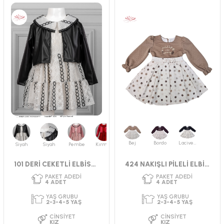
Bej
Bordo
Lacivert
Siyah
Siyah
Pembe
Kırmızı
101 DERİ CEKETLİ ELBİSE 2-5 YAŞ
424 NAKIŞLI PİLELİ ELBİSE 2-5 YAŞ
PAKET ADEDI
PAKET ADEDI
4
ADET
4
ADET