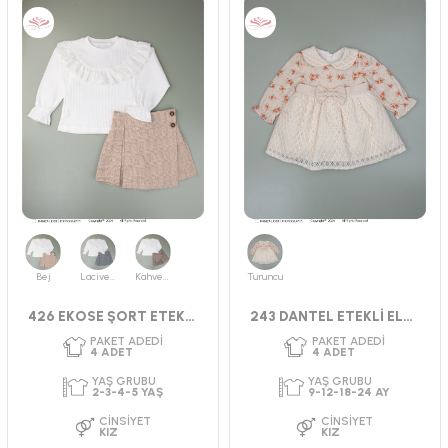
PAKET ADEDI
PAKET ADEDI
4
ADET
4
ADET
YAŞ GRUBU
YAŞ GRUBU
2-3-4-5 YAŞ
2-3 YAŞ
CINSIYET
CINSIYET
KIZ
KIZ
Bej
Lacivert
Kahverengi
Turuncu
426 EKOSE ŞORT ETEKLİ TAKIM
243 DANTEL ETEKLİ ELBİSE