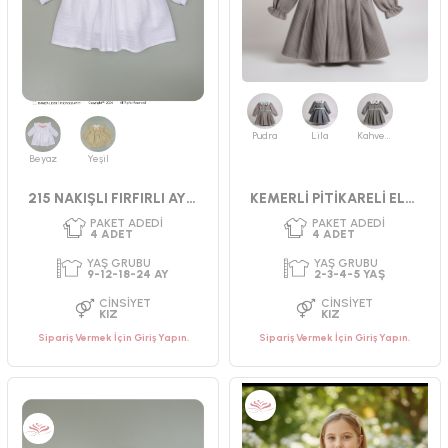
Pudra
Lila
Kahverengi
Beyaz
Yeşil
215 NAKIŞLI FIRFIRLI AYLIK MÜSLİN ELBİSE
KEMERLİ PİTİKARELİ ELBİSE 2-5 YAŞ
PAKET ADEDI
PAKET ADEDI
4
ADET
4
ADET
YAŞ GRUBU
YAŞ GRUBU
2-3-4-5 YAŞ
9-12-18-24 AY
Sipariş Vermek İçin Giriş Yapın.
Sipariş Vermek İçin Giriş Yapın.
CINSIYET
CINSIYET
KIZ
KIZ