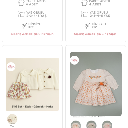
Sipariş Vermek İçin Giriş Yapın.
Sipariş Vermek İçin Giriş Yapın.
PAKET ADEDI
PAKET ADEDI
4
ADET
4
ADET
YAŞ GRUBU
YAŞ GRUBU
9-12-18-24 AY
5-6-7-8 yaş
CINSIYET
CINSIYET
KIZ
KIZ
Mor