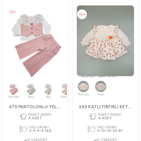
PAKET ADEDI
PAKET ADEDI
4
ADET
4
ADET
YAŞ GRUBU
YAŞ GRUBU
2-3-4-5 YAŞ
6-12-18 AY
CINSIYET
CINSIYET
KIZ
KIZ
Turuncu
Yeşil
Pembe
Yeşil
Bej
Somon
475 PANTOLONLU YELEKLİ TAKIM 2-5 YAŞ
245 KATLI FIRFIRLI KETEN ELBİSE 9-24 AY