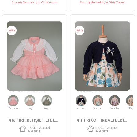
Sipariş Vermek İçin Giriş Yapın.
Sipariş Vermek İçin Giriş Yapın.
PAKET ADEDI
PAKET ADEDI
4
ADET
4
ADET
YAŞ GRUBU
YAŞ GRUBU
2-3-4-5 YAŞ
9-12-18-24 AY
CINSIYET
CINSIYET
KIZ
KIZ
Pembe
Bej
Yeşil
Lacivert
Somon
Pembe
Bej
416 FIRFIRLI IŞILTILI ELBİSE
411 TRIKO HIRKALI ELBİSE 2-3-4-5