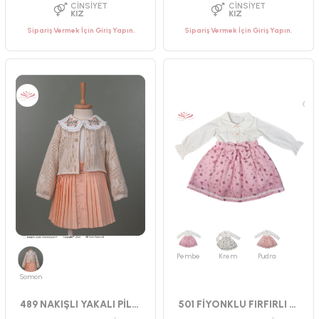
Sipariş Vermek İçin Giriş Yapın.
Sipariş Vermek İçin Giriş Yapın.
PAKET ADEDI
PAKET ADEDI
4
ADET
4
ADET
YAŞ GRUBU
YAŞ GRUBU
9-12-18-24 AY
2-3-4-5 YAŞ
CINSIYET
CINSIYET
KIZ
KIZ
Pembe
Krem
Pudra
Somon
489 NAKIŞLI YAKALI PİLİSELİ TAKIM 2-5
501 FİYONKLU FIRFIRLI ELBİSE 2-5 YAŞ