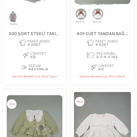
Açık Kahve
Koyu Kahve
Pudra
500 ŞORT ETEKLİ TAKIM 2-5 YAŞ
409 SUET YANDAN BAĞLAMALI ELBİSE 2-5
Sipariş Vermek İçin Giriş Yapın.
Sipariş Vermek İçin Giriş Yapın.
PAKET ADEDI
PAKET ADEDI
4
ADET
4
ADET
YAŞ GRUBU
YAŞ GRUBU
9-12-18-24 AY
9-12-18-24 AY