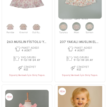
Pembe
Kiremit
Gül Kurusu
Turuncu
Mavi
Somon
PAKET ADEDI
PAKET ADEDI
4
ADET
4
ADET
263 MUSLIN FİSTOLU YAKALI ELBİSE 9-18
237 YAKALI MUSLIN ELBİSE 9-24 AY
YAŞ GRUBU
YAŞ GRUBU
2-3-4-5 YAŞ
2-3-4-5 YAŞ
CINSIYET
CINSIYET
KIZ
KIZ
Sipariş Vermek İçin Giriş Yapın.
Sipariş Vermek İçin Giriş Yapın.