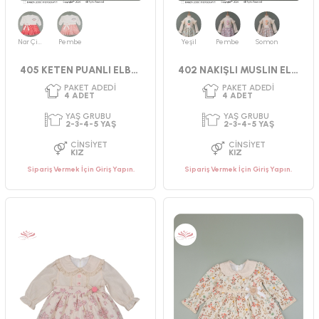
PAKET ADEDI
PAKET ADEDI
4
ADET
4
ADET
YAŞ GRUBU
YAŞ GRUBU
2-3-4-5 YAŞ
9-12-18-24 AY
Nar Çiçeği
Pembe
Yeşil
Pembe
Somon
CINSIYET
CINSIYET
405 KETEN PUANLI ELBİSE 2-5 YAŞ
402 NAKIŞLI MUSLIN ELBİSE 2-5 YAŞ
KIZ
KIZ
Sipariş Vermek İçin Giriş Yapın.
Sipariş Vermek İçin Giriş Yapın.