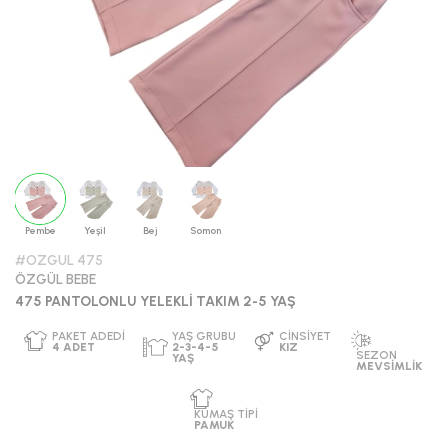
Pembe
Yeşil
Bej
Somon
#OZGUL 475
ÖZGÜL BEBE
475 PANTOLONLU YELEKLİ TAKIM 2-5 YAŞ
PAKET ADEDI
YAŞ GRUBU
CINSIYET
4
ADET
2-3-4-5
KIZ
SEZON
YAŞ