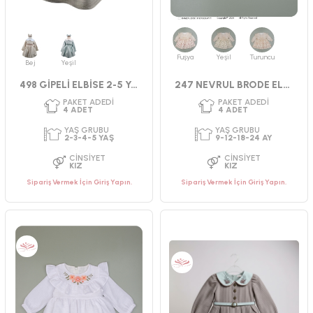
Fuşya
Yeşil
Turuncu
Bej
Yeşil
498 GİPELİ ELBİSE 2-5 YAŞ
247 NEVRUL BRODE ELBİSE 9-24 AY
PAKET ADEDI
PAKET ADEDI
4
ADET
4
ADET
YAŞ GRUBU
YAŞ GRUBU
9-12-18-24 AY
9-12-18-24 AY
CINSIYET
CINSIYET
KIZ
KIZ
Sipariş Vermek İçin Giriş Yapın.
Sipariş Vermek İçin Giriş Yapın.