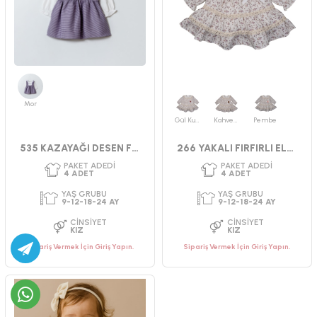
PAKET ADEDI
PAKET ADEDI
4
ADET
4
ADET
YAŞ GRUBU
YAŞ GRUBU
2-3-4-5 YAŞ
2-3-4-5 YAŞ
CINSIYET
CINSIYET
Mor
KIZ
KIZ
Gül Kurusu
Kahverengi
Pembe
535 KAZAYAĞI DESEN FIRFIRLI ELBİSE
266 YAKALI FIRFIRLI ELBİSE
Sipariş Vermek İçin Giriş Yapın.
Sipariş Vermek İçin Giriş Yapın.