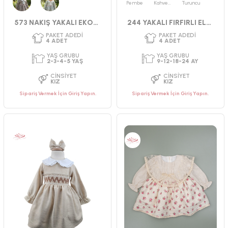
Pembe
Kahverengi
Turuncu
PAKET ADEDI
PAKET ADEDI
4
ADET
4
ADET
Kahverengi
Yeşil
573 NAKIŞ YAKALI EKOSELİ ELBİSE
244 YAKALI FIRFIRLI ELBİSE
YAŞ GRUBU
YAŞ GRUBU
2-3-4-5 YAŞ
9-12-18-24 AY
CINSIYET
CINSIYET
KIZ
KIZ
Sipariş Vermek İçin Giriş Yapın.
Sipariş Vermek İçin Giriş Yapın.