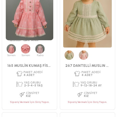
Somon
Somon
Pudra
Yeşil
Pembe
165 MUSLİN KUMAŞ FİSTOLU ELBİSE
267 DANTELLİ MUSLIN ELBİSE 9-24 AY
PAKET ADEDI
PAKET ADEDI
4
ADET
4
ADET
YAŞ GRUBU
YAŞ GRUBU
9-12-18-24 AY
9-12-18-24 AY
CINSIYET
CINSIYET
KIZ
KIZ
Sipariş Vermek İçin Giriş Yapın.
Sipariş Vermek İçin Giriş Yapın.