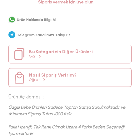
Sipariş vermek için üye olun.
MEVSİM
KUMAŞ TIPI
Ürün Hakkında Bilgi Al
PAMUK
Telegram Kanalımızı Takip Et
Bu Kategorinin Diğer Ürünleri
Gör
Nasıl Sipariş Veririm?
Öğren
Ürün Açıklaması :
Özgül Bebe Ürünleri Sadece Toptan Satışa Sunulmaktadır ve
Minimum Sipariş Tutarı 1000 ₺'dir.
Paket İçeriği, Tek Renk Olmak Üzere 4 Farklı Beden Seçeneği
İçermektedir.