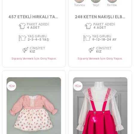
Turuncu
Yeşil
Pembe
457 ETEKLİ HIRKALI TAKIM 2-5 YAŞ
248 KETEN NAKIŞLI ELBİSE
Sipariş Vermek İçin Giriş Yapın.
Sipariş Vermek İçin Giriş Yapın.
PAKET ADEDI
PAKET ADEDI
4
ADET
4
ADET
YAŞ GRUBU
YAŞ GRUBU
2-3-4-5 YAŞ
2-3-4-5 YAŞ