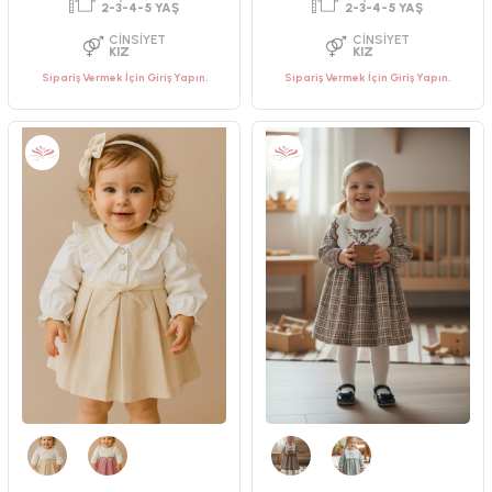
Sipariş Vermek İçin Giriş Yapın.
Sipariş Vermek İçin Giriş Yapın.
PAKET ADEDI
PAKET ADEDI
4
ADET
4
ADET
YAŞ GRUBU
YAŞ GRUBU
2-3-4-5 YAŞ
2-3-4-5 YAŞ
CINSIYET
CINSIYET
KIZ
KIZ
Bej
Gül Kurusu
Kahverengi
Yeşil