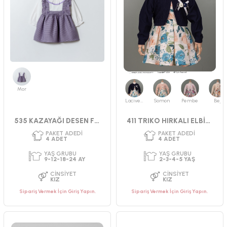
Mor
Lacivert
Somon
Pembe
Bej
PAKET ADEDI
PAKET ADEDI
4
ADET
4
ADET
535 KAZAYAĞI DESEN FIRFIRLI ELBİSE
411 TRIKO HIRKALI ELBİSE 2-3-4-5
YAŞ GRUBU
YAŞ GRUBU
9-12-18-24 AY
2-3-4-5 YAŞ
CINSIYET
CINSIYET
KIZ
KIZ
Sipariş Vermek İçin Giriş Yapın.
Sipariş Vermek İçin Giriş Yapın.