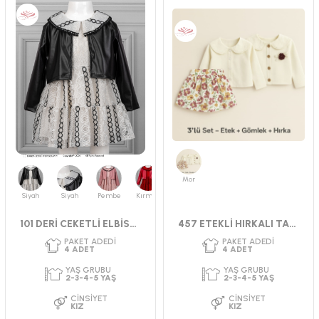
Mor
Siyah
Siyah
Pembe
Kırmızı
101 DERİ CEKETLİ ELBİSE 2-5 YAŞ
457 ETEKLİ HIRKALI TAKIM 2-5 YAŞ
PAKET ADEDI
PAKET ADEDI
4
ADET
4
ADET
YAŞ GRUBU
YAŞ GRUBU
9-12-18-24 AY
2-3-4-5 YAŞ
CINSIYET
CINSIYET
KIZ
KIZ