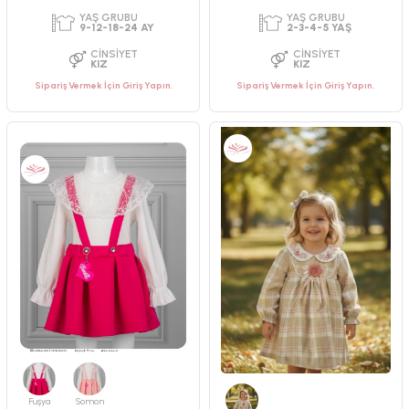
Sipariş Vermek İçin Giriş Yapın.
Sipariş Vermek İçin Giriş Yapın.
PAKET ADEDI
PAKET ADEDI
4
ADET
4
ADET
YAŞ GRUBU
YAŞ GRUBU
Fuşya
Somon
2-3-4-5 YAŞ
2-3-4-5 YAŞ