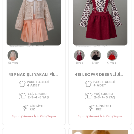
YAŞ GRUBU
YAŞ GRUBU
9-12-18-24 AY
2-3-4-5 YAŞ
CINSIYET
CINSIYET
KIZ
KIZ
Somon
Bordo
Siyah
Kırmızı
489 NAKIŞLI YAKALI PİLİSELİ TAKIM 2-5
418 LEOPAR DESENLİ JİLE 2-5 YAŞ
Sipariş Vermek İçin Giriş Yapın.
Sipariş Vermek İçin Giriş Yapın.