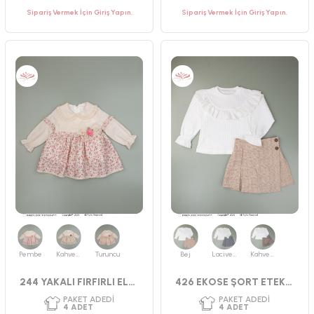
Sipariş Vermek İçin Giriş Yapın.
Sipariş Vermek İçin Giriş Yapın.
PAKET ADEDI
PAKET ADEDI
4
ADET
4
ADET
YAŞ GRUBU
YAŞ GRUBU
2-3-4-5 YAŞ
2-3-4-5 YAŞ
CINSIYET
CINSIYET
KIZ
KIZ
Pembe
Kahverengi
Turuncu
Bej
Lacivert
Kahverengi
244 YAKALI FIRFIRLI ELBİSE
426 EKOSE ŞORT ETEKLİ TAKIM