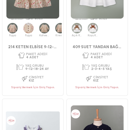
PAKET ADEDI
PAKET ADEDI
4
ADET
4
ADET
YAŞ GRUBU
YAŞ GRUBU
Fuşya
Fuşya
Kahverengi
Kiremit
Açık Kahve
Koyu Kahve
9-12-18-24 AY
2-3-4-5 YAŞ
CINSIYET
CINSIYET
214 KETEN ELBİSE 9-12-18-24 AY
409 SUET YANDAN BAĞLAMALI ELBİSE 2-5
KIZ
KIZ
Sipariş Vermek İçin Giriş Yapın.
Sipariş Vermek İçin Giriş Yapın.