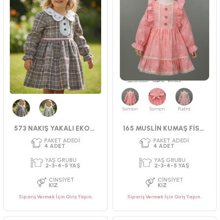
Somon
Somon
Pudra
Kahverengi
Yeşil
573 NAKIŞ YAKALI EKOSELİ ELBİSE
165 MUSLİN KUMAŞ FİSTOLU ELBİSE
PAKET ADEDI
PAKET ADEDI
4
ADET
4
ADET
YAŞ GRUBU
YAŞ GRUBU
Sipariş Vermek İçin Giriş Yapın.
Sipariş Vermek İçin Giriş Yapın.
9-12-18-24 AY
9-12-18-24 AY
CINSIYET
CINSIYET
KIZ
KIZ