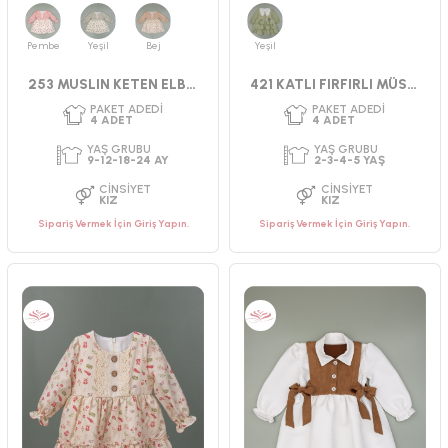
CINSIYET
CINSIYET
KIZ
KIZ
Pembe
Yeşil
Bej
Yeşil
253 MUSLIN KETEN ELBİSE 9-24 AY
421 KATLI FIRFIRLI MÜSLİN ELBİSE
Sipariş Vermek İçin Giriş Yapın.
Sipariş Vermek İçin Giriş Yapın.