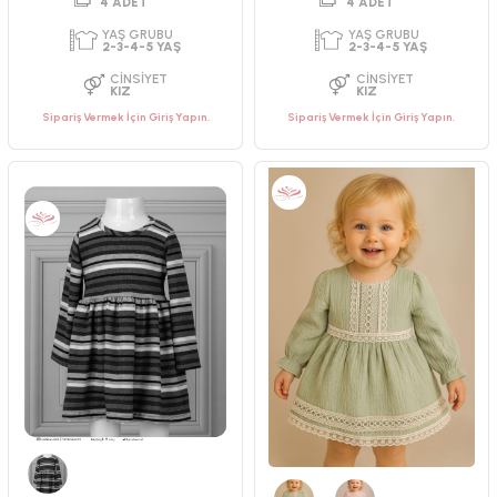
Sipariş Vermek İçin Giriş Yapın.
Sipariş Vermek İçin Giriş Yapın.
PAKET ADEDI
PAKET ADEDI
4
ADET
4
ADET
YAŞ GRUBU
YAŞ GRUBU
2-3-4-5 YAŞ
2-3-4-5 YAŞ
CINSIYET
CINSIYET
KIZ
KIZ