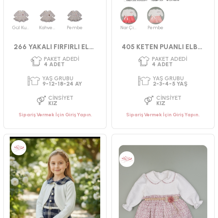
Gül Kurusu
Kahverengi
Pembe
Nar Çiçeği
Pembe
266 YAKALI FIRFIRLI ELBİSE
405 KETEN PUANLI ELBİSE 2-5 YAŞ
Sipariş Vermek İçin Giriş Yapın.
Sipariş Vermek İçin Giriş Yapın.
PAKET ADEDI
PAKET ADEDI
4
ADET
4
ADET
YAŞ GRUBU
YAŞ GRUBU
9-12-18-24 AY
2-3-4-5 YAŞ
CINSIYET
CINSIYET
KIZ
KIZ