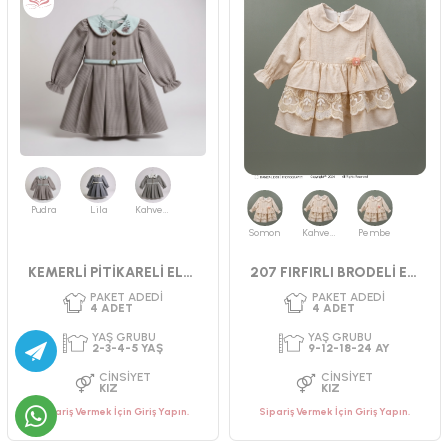
PAKET ADEDI
PAKET ADEDI
4
ADET
4
ADET
YAŞ GRUBU
YAŞ GRUBU
2-3-4-5 YAŞ
9-12-18-24 AY
Pudra
Lila
Kahverengi
CINSIYET
CINSIYET
KIZ
KIZ
Somon
Kahverengi
Pembe
KEMERLİ PİTİKARELİ ELBİSE 2-5 YAŞ
207 FIRFIRLI BRODELİ ELBİSE
Sipariş Vermek İçin Giriş Yapın.
Sipariş Vermek İçin Giriş Yapın.