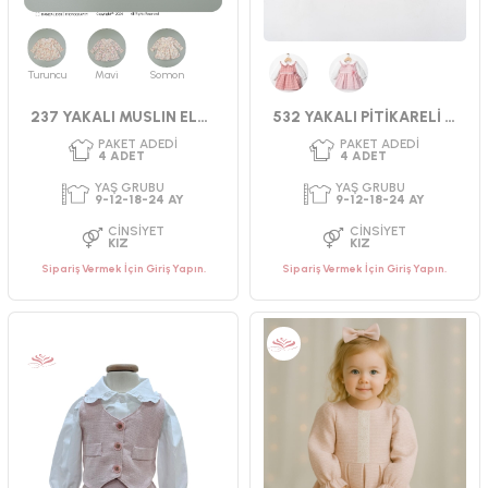
Turuncu
Mavi
Somon
PAKET ADEDI
PAKET ADEDI
4
ADET
4
ADET
Gül Kurusu
Pembe
237 YAKALI MUSLIN ELBİSE 9-24 AY
532 YAKALI PİTİKARELİ ELBİSE
YAŞ GRUBU
YAŞ GRUBU
9-12-18-24 AY
2-3-4-5 YAŞ
CINSIYET
CINSIYET
KIZ
KIZ
Sipariş Vermek İçin Giriş Yapın.
Sipariş Vermek İçin Giriş Yapın.