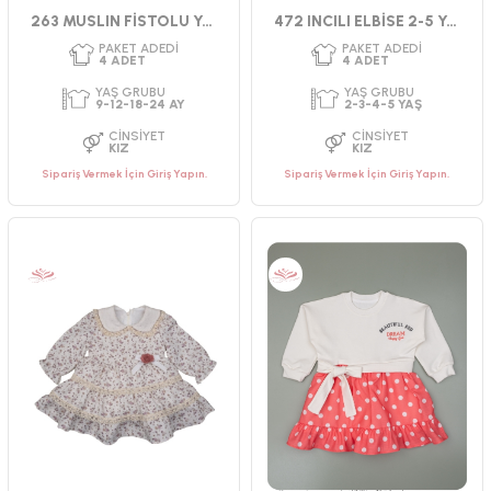
263 MUSLIN FİSTOLU YAKALI ELBİSE 9-18
472 INCILI ELBİSE 2-5 YAŞ
Sipariş Vermek İçin Giriş Yapın.
Sipariş Vermek İçin Giriş Yapın.
PAKET ADEDI
PAKET ADEDI
4
ADET
4
ADET
YAŞ GRUBU
YAŞ GRUBU
2-3-4-5 YAŞ
9-12-18-24 AY
CINSIYET
CINSIYET
KIZ
KIZ