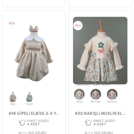
PAKET ADEDI
PAKET ADEDI
4
ADET
4
ADET
YAŞ GRUBU
YAŞ GRUBU
9-12-18-24 AY
2-3-4-5 YAŞ
CINSIYET
CINSIYET
KIZ
KIZ
Yeşil
Pembe
Somon
Bej
Yeşil
498 GİPELİ ELBİSE 2-5 YAŞ
402 NAKIŞLI MUSLIN ELBİSE 2-5 YAŞ