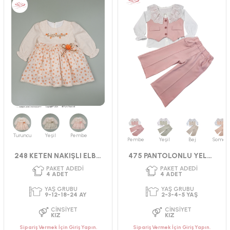
Turuncu
Yeşil
Pembe
Pembe
Yeşil
Bej
Somon
248 KETEN NAKIŞLI ELBİSE
475 PANTOLONLU YELEKLİ TAKIM 2-5 YAŞ
Sipariş Vermek İçin Giriş Yapın.
Sipariş Vermek İçin Giriş Yapın.