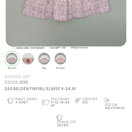
Bordo
Bej
Pembe
#OZGUL 250
ÖZGÜL BEBE
250 BELDEN FIRFIRLI ELBİSE 9-24 AY
PAKET ADEDI
YAŞ GRUBU
CINSIYET
4
ADET
9-12-18-24
KIZ
SEZON
AY