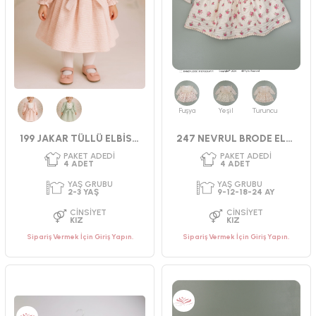
4
ADET
4
ADET
YAŞ GRUBU
YAŞ GRUBU
2-3-4-5 YAŞ
2-3-4-5 YAŞ
CINSIYET
CINSIYET
KIZ
KIZ
Fuşya
Yeşil
Turuncu
Pembe
Yeşil
199 JAKAR TÜLLÜ ELBİSE 2-3 YAŞ
247 NEVRUL BRODE ELBİSE 9-24 AY
Sipariş Vermek İçin Giriş Yapın.
Sipariş Vermek İçin Giriş Yapın.