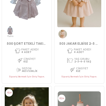
Pudra
Pembe
500 ŞORT ETEKLİ TAKIM 2-5 YAŞ
503 JAKAR ELBİSE 2-5 YAŞ
PAKET ADEDI
PAKET ADEDI
4
ADET
4
ADET
YAŞ GRUBU
YAŞ GRUBU
2-3-4-5 YAŞ
9-12-18-24 AY
CINSIYET
CINSIYET
KIZ
KIZ
Sipariş Vermek İçin Giriş Yapın.
Sipariş Vermek İçin Giriş Yapın.