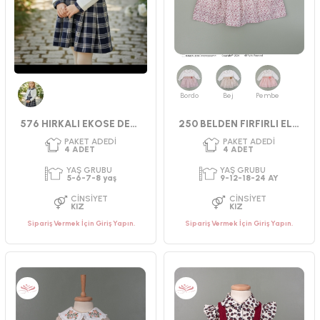
Bordo
Bej
Pembe
Lacivert
576 HIRKALI EKOSE DESEN ELBİSE
250 BELDEN FIRFIRLI ELBİSE 9-24 AY
Sipariş Vermek İçin Giriş Yapın.
Sipariş Vermek İçin Giriş Yapın.
PAKET ADEDI
PAKET ADEDI
4
ADET
4
ADET