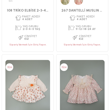
Gri
Yeşil
Pembe
108 TRİKO ELBİSE 2-3-4-5 YAŞ
267 DANTELLİ MUSLIN ELBİSE 9-24 AY
Sipariş Vermek İçin Giriş Yapın.
Sipariş Vermek İçin Giriş Yapın.
PAKET ADEDI
PAKET ADEDI
4
ADET
4
ADET
YAŞ GRUBU
YAŞ GRUBU
9-12-18-24 AY
2-3-4-5 YAŞ
CINSIYET
CINSIYET
KIZ
KIZ