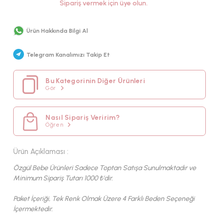
Sipariş vermek için üye olun.
MEVSİM
KUMAŞ TIPI
Ürün Hakkında Bilgi Al
KETEN
Telegram Kanalımızı Takip Et
Bu Kategorinin Diğer Ürünleri
Gör
Nasıl Sipariş Veririm?
Öğren
Ürün Açıklaması :
Özgül Bebe Ürünleri Sadece Toptan Satışa Sunulmaktadır ve
Minimum Sipariş Tutarı 1000 ₺'dir.
Paket İçeriği, Tek Renk Olmak Üzere 4 Farklı Beden Seçeneği
İçermektedir.