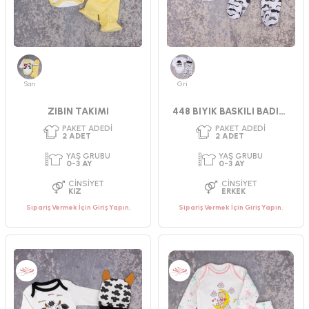
PAKET ADEDI
PAKET ADEDI
3
ADET
3
ADET
YAŞ GRUBU
YAŞ GRUBU
Sarı
Gri
3-6 AY
3-6-9 AY
CINSIYET
CINSIYET
ZIBIN TAKIMI
448 BIYIK BASKILI BADILI TAKIM
KIZ
UNISEX
Sipariş Vermek İçin Giriş Yapın.
Sipariş Vermek İçin Giriş Yapın.