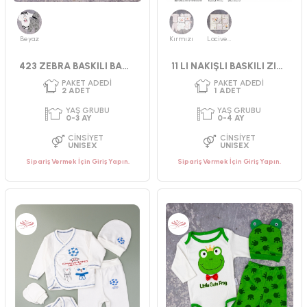
Beyaz
Kırmızı
Lacivert
423 ZEBRA BASKILI BADI TAKIM
11 LI NAKIŞLI BASKILI ZIBIN TAKIMI
Sipariş Vermek İçin Giriş Yapın.
Sipariş Vermek İçin Giriş Yapın.
PAKET ADEDI
PAKET ADEDI
2
ADET
1
ADET
YAŞ GRUBU
YAŞ GRUBU
0-3 AY
0-3 AY
CINSIYET
CINSIYET
UNISEX
UNISEX