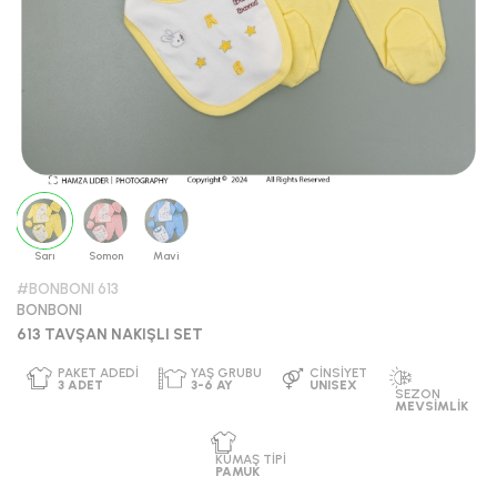
Sarı
Somon
Mavi
#BONBONI 613
BONBONI
613 TAVŞAN NAKIŞLI SET
PAKET ADEDI
YAŞ GRUBU
CINSIYET
3
ADET
3-6 AY
UNISEX
SEZON