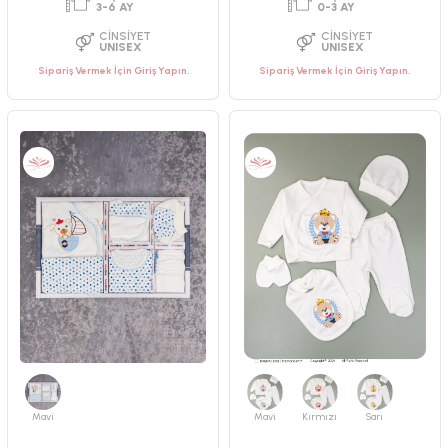
Sipariş Vermek İçin Giriş Yapın.
Sipariş Vermek İçin Giriş Yapın.
PAKET ADEDI
PAKET ADEDI
3
ADET
2
ADET
YAŞ GRUBU
YAŞ GRUBU
3-6 AY
0-3 AY
CINSIYET
CINSIYET
UNISEX
UNISEX
Mavi
Mavi
Kırmızı
Sarı