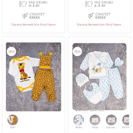
PAKET ADEDI
PAKET ADEDI
2
ADET
1
ADET
YAŞ GRUBU
YAŞ GRUBU
Sipariş Vermek İçin Giriş Yapın.
Sipariş Vermek İçin Giriş Yapın.
0-3 AY
0-3 AY
CINSIYET
CINSIYET
ERKEK
UNISEX
Sarı
Mavi
Yeşil
Lacivert
Kırmızı