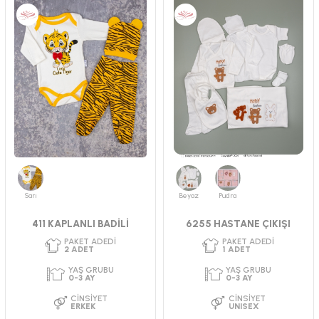
Sarı
Beyaz
Pudra
411 KAPLANLI BADİLİ
6255 HASTANE ÇIKIŞI
PAKET ADEDI
PAKET ADEDI
2
ADET
3
ADET
YAŞ GRUBU
YAŞ GRUBU
0-3 AY
3-6-9 AY
CINSIYET
CINSIYET
UNISEX
UNISEX