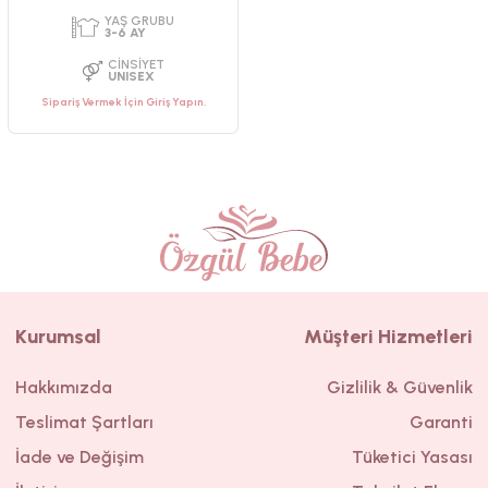
Sipariş Vermek İçin Giriş Yapın.
Kurumsal
Müşteri Hizmetleri
Hakkımızda
Gizlilik & Güvenlik
Teslimat Şartları
Garanti
PAKET ADEDI
PAKET ADEDI
1
ADET
2
ADET
İade ve Değişim
Tüketici Yasası
YAŞ GRUBU
YAŞ GRUBU
0-3 AY
0-3 AY