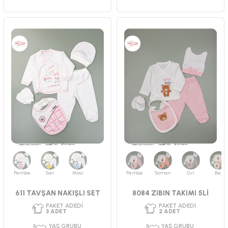
PAKET ADEDI
PAKET ADEDI
2
ADET
2
ADET
YAŞ GRUBU
YAŞ GRUBU
0-3 AY
0-3 AY
CINSIYET
CINSIYET
UNISEX
UNISEX
Pembe
Sarı
Mavi
Pembe
Somon
Gri
Bej
611 TAVŞAN NAKIŞLI SET
8084 ZIBIN TAKIMI 5Lİ