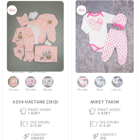
PAKET ADEDI
PAKET ADEDI
3
ADET
2
ADET
YAŞ GRUBU
YAŞ GRUBU
3-6 AY
6-9 AY
CINSIYET
CINSIYET
ERKEK
ERKEK
Somon
Pembe
Beyaz
Pembe
Mavi
Lacivert
6254 HASTANE ÇIKIŞI
MIKEY TAKIM