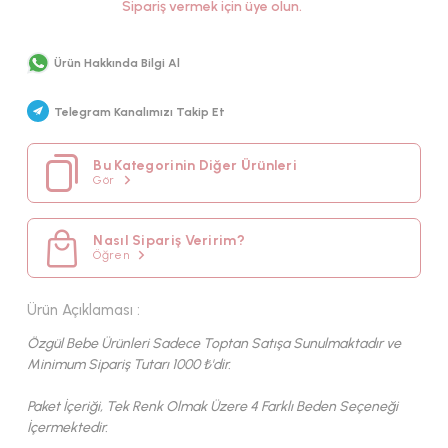
Sipariş vermek için üye olun.
MEVSİM
KUMAŞ TIPI
Ürün Hakkında Bilgi Al
PAMUK
Telegram Kanalımızı Takip Et
Bu Kategorinin Diğer Ürünleri
Gör
Nasıl Sipariş Veririm?
Öğren
Ürün Açıklaması :
Özgül Bebe Ürünleri Sadece Toptan Satışa Sunulmaktadır ve
Minimum Sipariş Tutarı 1000 ₺'dir.
Paket İçeriği, Tek Renk Olmak Üzere 4 Farklı Beden Seçeneği
İçermektedir.