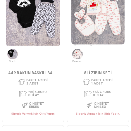
YAŞ GRUBU
YAŞ GRUBU
0-3 AY
0-4 AY
CINSIYET
CINSIYET
UNISEX
UNISEX
Siyah
Kırmızı
449 RAKUN BASKILI BADILI TAKIM
5Lİ ZIBIN SETİ
Sipariş Vermek İçin Giriş Yapın.
Sipariş Vermek İçin Giriş Yapın.