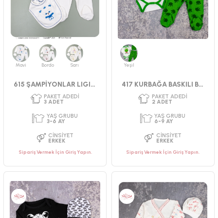
Mavi
Bordo
Sarı
Yeşil
615 ŞAMPİYONLAR LIGI NKŞLI SET
417 KURBAĞA BASKILI BADİLİ TAKIM 56-62 CM
Sipariş Vermek İçin Giriş Yapın.
Sipariş Vermek İçin Giriş Yapın.
PAKET ADEDI
PAKET ADEDI
2
ADET
1
ADET