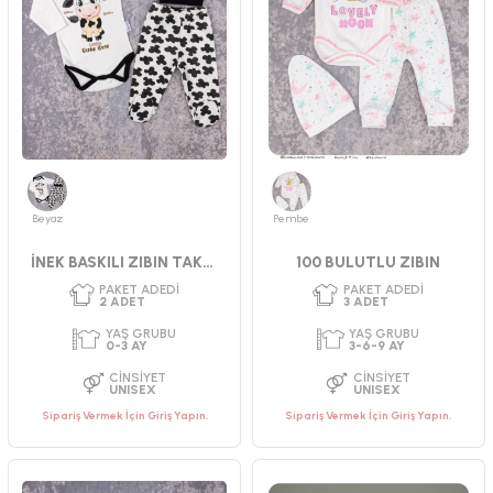
Beyaz
Pembe
PAKET ADEDI
PAKET ADEDI
2
ADET
2
ADET
İNEK BASKILI ZIBIN TAKIMI
100 BULUTLU ZIBIN
YAŞ GRUBU
YAŞ GRUBU
0-3 AY
0-3 AY
CINSIYET
CINSIYET
KIZ
ERKEK
Sipariş Vermek İçin Giriş Yapın.
Sipariş Vermek İçin Giriş Yapın.