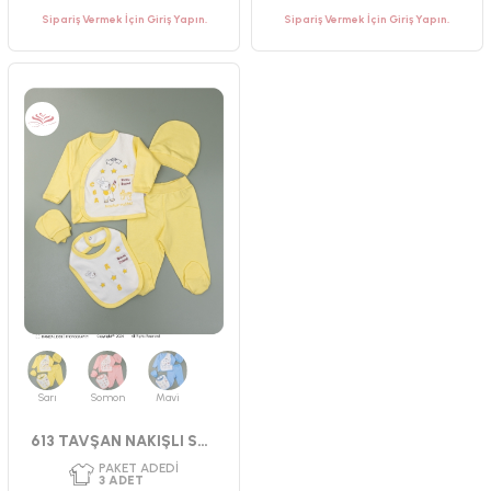
Sipariş Vermek İçin Giriş Yapın.
Sipariş Vermek İçin Giriş Yapın.
PAKET ADEDI
PAKET ADEDI
2
ADET
1
ADET
YAŞ GRUBU
YAŞ GRUBU
0-3 AY
0-3 AY
CINSIYET
CINSIYET
ERKEK
UNISEX
Sarı
Somon
Mavi
613 TAVŞAN NAKIŞLI SET