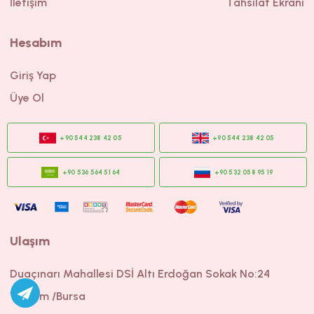
İletişim
Tahsilat Ekranı
CINSIYET
CINSIYET
UNISEX
KIZ
Hesabım
Giriş Yap
Üye Ol
Ulaşım
Duaçınarı Mahallesi DSİ Altı Erdoğan Sokak No:24
Yıldırım /Bursa