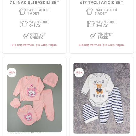
7 LI NAKIŞLI BASKILI SET
617 TAÇLI AYICIK SET
Sipariş Vermek İçin Giriş Yapın.
Sipariş Vermek İçin Giriş Yapın.
PAKET ADEDI
PAKET ADEDI
1
ADET
3
ADET
YAŞ GRUBU
YAŞ GRUBU
0-3 AY
3-6 AY