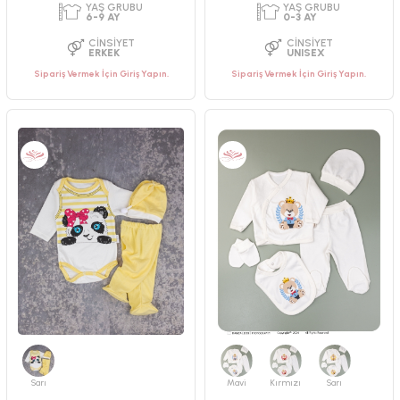
PAKET ADEDI
PAKET ADEDI
3
ADET
1
ADET
YAŞ GRUBU
YAŞ GRUBU
Sipariş Vermek İçin Giriş Yapın.
Sipariş Vermek İçin Giriş Yapın.
3-6-9 AY
0-3 AY
CINSIYET
CINSIYET
UNISEX
UNISEX
Sarı
Mavi
Kırmızı
Sarı