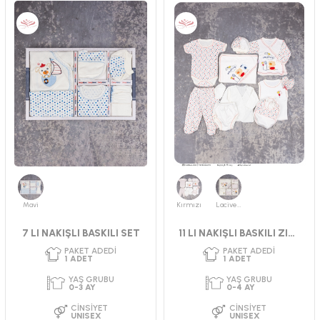
PAKET ADEDI
PAKET ADEDI
1
ADET
2
ADET
YAŞ GRUBU
YAŞ GRUBU
0-3 AY
0-3 AY
CINSIYET
CINSIYET
UNISEX
UNISEX
Mavi
Kırmızı
Lacivert
7 LI NAKIŞLI BASKILI SET
11 LI NAKIŞLI BASKILI ZIBIN TAKIMI