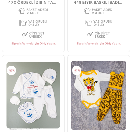
470 ÖRDEKLİ ZIBIN TAKIM
448 BIYIK BASKILI BADILI TAKIM
Sipariş Vermek İçin Giriş Yapın.
Sipariş Vermek İçin Giriş Yapın.
PAKET ADEDI
PAKET ADEDI
2
ADET
2
ADET
YAŞ GRUBU
YAŞ GRUBU
0-3 AY
0-3 AY