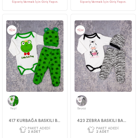
Sipariş Vermek İçin Giriş Yapın.
Sipariş Vermek İçin Giriş Yapın.
Yeşil
Beyaz
417 KURBAĞA BASKILI BADİLİ TAKIM 56-62 CM
423 ZEBRA BASKILI BADI TAKIM