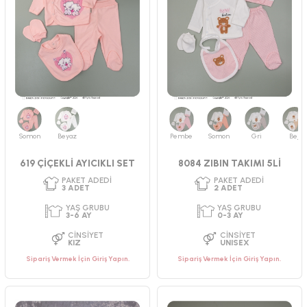
Somon
Beyaz
Pembe
Somon
Gri
Bej
PAKET ADEDI
PAKET ADEDI
2
ADET
3
ADET
619 ÇİÇEKLİ AYICIKLI SET
8084 ZIBIN TAKIMI 5Lİ
YAŞ GRUBU
YAŞ GRUBU
0-3 AY
3-6 AY
CINSIYET
CINSIYET
KIZ
UNISEX
Sipariş Vermek İçin Giriş Yapın.
Sipariş Vermek İçin Giriş Yapın.