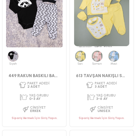
YAŞ GRUBU
YAŞ GRUBU
0-3 AY
0-3 AY
CINSIYET
CINSIYET
UNISEX
UNISEX
Siyah
Sarı
Somon
Mavi
449 RAKUN BASKILI BADILI TAKIM
613 TAVŞAN NAKIŞLI SET
Sipariş Vermek İçin Giriş Yapın.
Sipariş Vermek İçin Giriş Yapın.