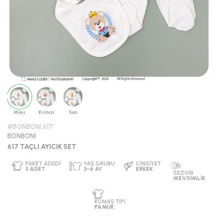
Mavi
Kırmızı
Sarı
#BONBONI 617
BONBONI
617 TAÇLI AYICIK SET
PAKET ADEDI
YAŞ GRUBU
CINSIYET
3
ADET
3-6 AY
ERKEK
SEZON