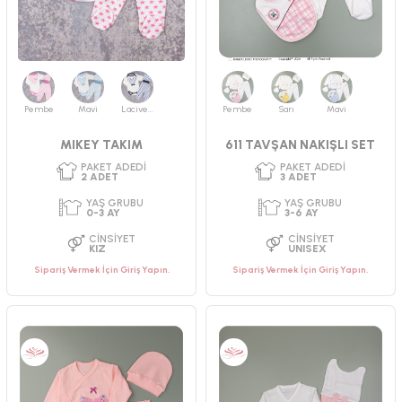
PAKET ADEDI
PAKET ADEDI
3
ADET
2
ADET
YAŞ GRUBU
YAŞ GRUBU
Pembe
Mavi
Lacivert
Pembe
Sarı
Mavi
3-6 AY
0-3 AY
CINSIYET
CINSIYET
MIKEY TAKIM
611 TAVŞAN NAKIŞLI SET
ERKEK
ERKEK
Sipariş Vermek İçin Giriş Yapın.
Sipariş Vermek İçin Giriş Yapın.