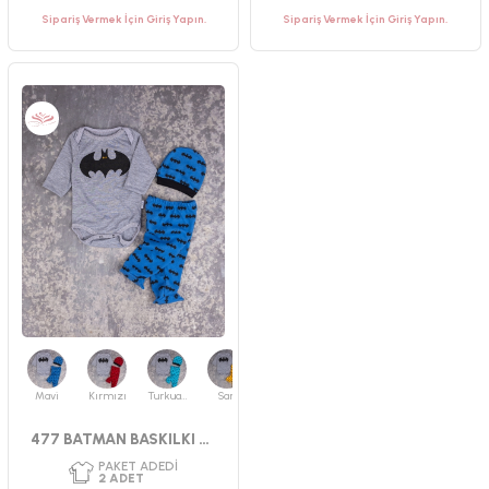
Sipariş Vermek İçin Giriş Yapın.
Sipariş Vermek İçin Giriş Yapın.
PAKET ADEDI
PAKET ADEDI
2
ADET
3
ADET
YAŞ GRUBU
YAŞ GRUBU
0-3 AY
3-6 AY
CINSIYET
CINSIYET
ERKEK
UNISEX
Mavi
Kırmızı
Turkuaz
Sarı
Ekru
477 BATMAN BASKILKI BADILI TAKIM 56-62 CM