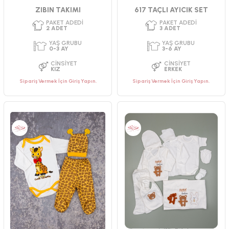
ZIBIN TAKIMI
617 TAÇLI AYICIK SET
Sipariş Vermek İçin Giriş Yapın.
Sipariş Vermek İçin Giriş Yapın.
PAKET ADEDI
PAKET ADEDI
2
ADET
2
ADET
YAŞ GRUBU
YAŞ GRUBU
6-9 AY
0-3 AY
CINSIYET
CINSIYET
ERKEK
UNISEX