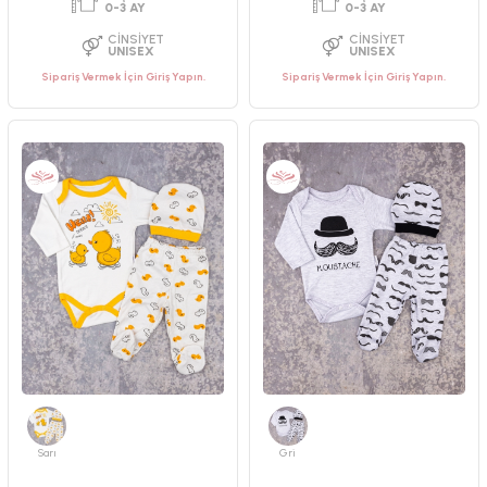
Sipariş Vermek İçin Giriş Yapın.
Sipariş Vermek İçin Giriş Yapın.
PAKET ADEDI
PAKET ADEDI
2
ADET
1
ADET
YAŞ GRUBU
YAŞ GRUBU
0-3 AY
0-3 AY
CINSIYET
CINSIYET
UNISEX
UNISEX
Sarı
Gri