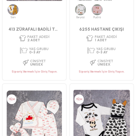
Sarı
Beyaz
Pudra
413 ZÜRAFALI BADİLİ TAKIM
6255 HASTANE ÇIKIŞI
Sipariş Vermek İçin Giriş Yapın.
Sipariş Vermek İçin Giriş Yapın.
PAKET ADEDI
PAKET ADEDI
2
ADET
3
ADET
YAŞ GRUBU
YAŞ GRUBU
0-3 AY
3-6 AY
CINSIYET
CINSIYET
KIZ
ERKEK