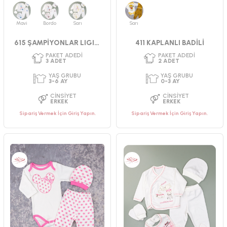
CINSIYET
CINSIYET
UNISEX
ERKEK
Mavi
Bordo
Sarı
Sarı
615 ŞAMPİYONLAR LIGI NKŞLI SET
411 KAPLANLI BADİLİ
Sipariş Vermek İçin Giriş Yapın.
Sipariş Vermek İçin Giriş Yapın.