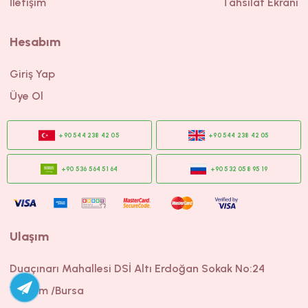
İletişim
Tahsilat Ekranı
CINSIYET
CINSIYET
UNISEX
UNISEX
Hesabım
Giriş Yap
Üye Ol
Ulaşım
Duaçınarı Mahallesi DSİ Altı Erdoğan Sokak No:24
Yıldırım /Bursa