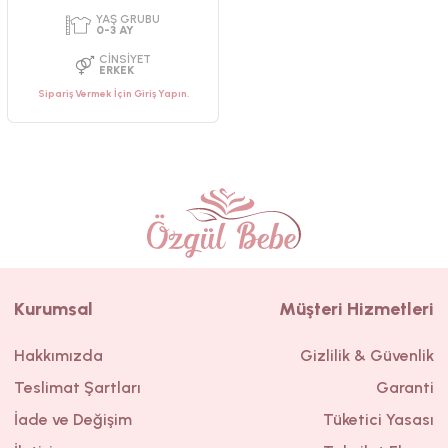
Sipariş Vermek İçin Giriş Yapın.
Kurumsal
Müşteri Hizmetleri
Hakkımızda
Gizlilik & Güvenlik
Teslimat Şartları
Garanti
PAKET ADEDI
PAKET ADEDI
1
ADET
1
ADET
İade ve Değişim
Tüketici Yasası
YAŞ GRUBU
YAŞ GRUBU
0-3 AY
0-4 AY