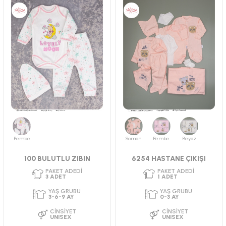
Pembe
Somon
Pembe
Beyaz
100 BULUTLU ZIBIN
6254 HASTANE ÇIKIŞI
PAKET ADEDI
PAKET ADEDI
3
ADET
2
ADET
YAŞ GRUBU
YAŞ GRUBU
3-6 AY
0-3 AY
CINSIYET
CINSIYET
KIZ
UNISEX