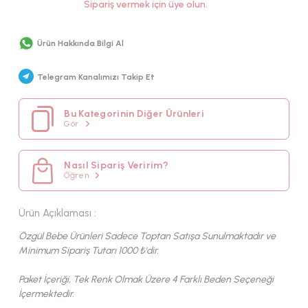
Sipariş vermek için üye olun.
MEVSİM
KUMAŞ TIPI
Ürün Hakkında Bilgi Al
PAMUK
Telegram Kanalımızı Takip Et
Bu Kategorinin Diğer Ürünleri
Gör
Nasıl Sipariş Veririm?
Öğren
Ürün Açıklaması :
Özgül Bebe Ürünleri Sadece Toptan Satışa Sunulmaktadır ve
Minimum Sipariş Tutarı 1000 ₺'dir.
Paket İçeriği, Tek Renk Olmak Üzere 4 Farklı Beden Seçeneği
İçermektedir.